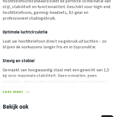
hoofdtelefoonstandaard biedt de perfecte combinatie van
stijl, stabiliteit en functionaliteit. Geschikt voor high-end
hoofdtelefoons, gaming-headsets, DJ-gear en
professioneel studiogebruik.
Optimale luchtcirculatie
Laat uw hoofdtelefoon direct na gebruik uitluchten – zo
blijven de oorkussens langer fris en in topconditie.
Stevig en stabiel
Gemaakt van hoogwaardig staal met een gewicht van 1,5
kg voor maximale stabiliteit. Geen omvallen, geen
wiebelen – gewoon een solide basis voor uw waardevolle
hoofdtelefoon.
Lees meer
In hoogte verstelbaar
Bekijk ook
Dankzij de verstelbare hoogte past de FS-Pro zich
moeiteloos aan verschillende hoofdtelefoons aan – ook