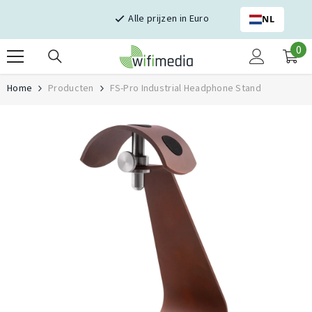
Skip naar inhoud
Alle prijzen in Euro
NL
0
0
it
Home
Producten
FS-Pro Industrial Headphone Stand