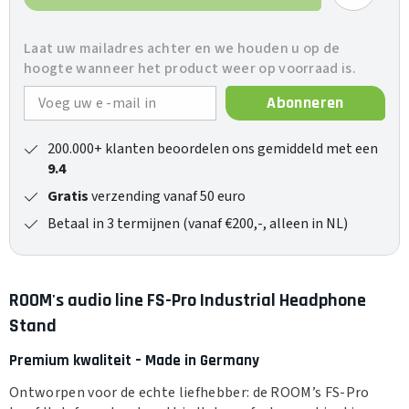
Pro
Pro
Industrial
Industrial
Headphone
Headphone
Laat uw mailadres achter en we houden u op de
Stand
Stand
hoogte wanneer het product weer op voorraad is.
Abonneren
200.000+ klanten beoordelen ons gemiddeld met een
9.4
Gratis
verzending vanaf 50 euro
Betaal in 3 termijnen (vanaf €200,-, alleen in NL)
ROOM's audio line FS-Pro Industrial Headphone
Stand
Premium kwaliteit – Made in Germany
Ontworpen voor de echte liefhebber: de ROOM’s FS-Pro