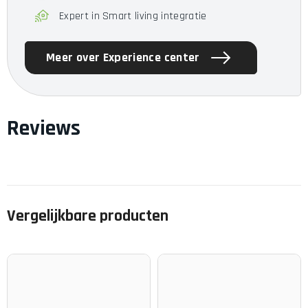
Radius van de houder: A (68 mm) -
download radius
Expert in Smart living integratie
sjabloon
Afmetingen (B x D x H): 115 x 185 x 260-300 mm
Meer over Experience center
Reviews
Vergelijkbare producten