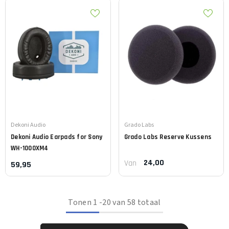
Leverancier:
Leverancier:
Dekoni Audio
Grado Labs
Dekoni Audio
Earpads for Sony
Grado Labs
Reserve Kussens
WH-1000XM4
24,00
Van
59,95
Tonen
1
-
20
van 58 totaal