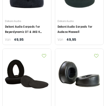
Leverancier:
Leverancier:
Dekoni Audio
Dekoni Audio
Dekoni Audio
Earpads for
Dekoni Audio
Earpads for
Beyerdynamic DT & AKG K
Audeze Maxwell
Series
49,95
49,95
Van
Van