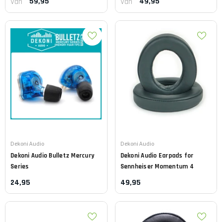
59,95
49,95
Van
Van
Leverancier:
Leverancier:
Dekoni Audio
Dekoni Audio
Dekoni Audio
Bulletz Mercury
Dekoni Audio
Earpads for
Series
Sennheiser Momentum 4
24,95
49,95