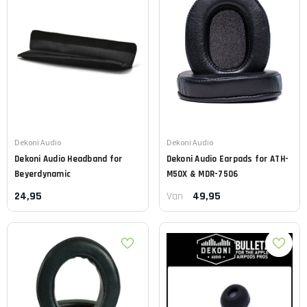
Leverancier:
Leverancier:
Dekoni Audio
Dekoni Audio
Dekoni Audio
Headband for
Dekoni Audio
Earpads for ATH-
Beyerdynamic
M50X & MDR-7506
24,95
49,95
Van