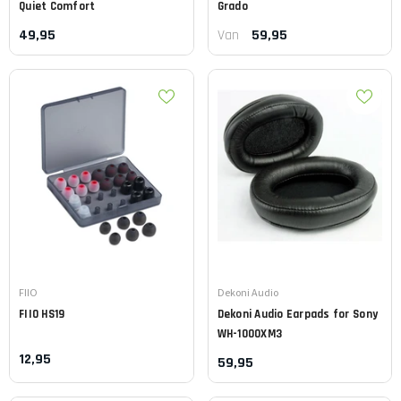
Quiet Comfort
Grado
49,95
59,95
Van
Leverancier:
Leverancier:
FIIO
Dekoni Audio
FIIO
HS19
Dekoni Audio
Earpads for Sony
WH-1000XM3
12,95
59,95