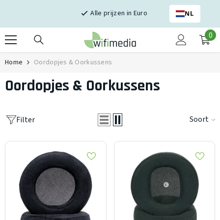
Skip naar inhoud
Alle prijzen in Euro
NL
0
0
it
Home
Oordopjes & Oorkussens
Oordopjes & Oorkussens
Soort
Filter