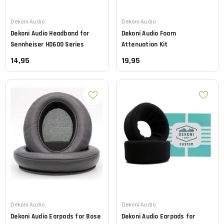
Leverancier:
Leverancier:
Dekoni Audio
Dekoni Audio
Dekoni Audio
Headband for
Dekoni Audio
Foam
Sennheiser HD600 Series
Attenuation Kit
14,95
19,95
Leverancier:
Leverancier:
Dekoni Audio
Dekoni Audio
Dekoni Audio
Earpads for Bose
Dekoni Audio
Earpads for