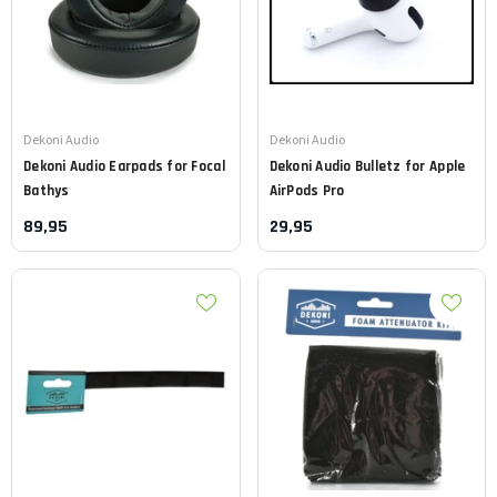
Leverancier:
Leverancier:
Dekoni Audio
Dekoni Audio
Dekoni Audio
Earpads for Focal
Dekoni Audio
Bulletz for Apple
Bathys
AirPods Pro
89,95
29,95