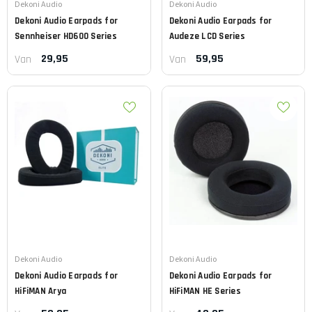
Leverancier:
Leverancier:
Dekoni Audio
Dekoni Audio
Dekoni Audio
Earpads for
Dekoni Audio
Earpads for
Sennheiser HD600 Series
Audeze LCD Series
29,95
59,95
Van
Van
Leverancier:
Leverancier:
Dekoni Audio
Dekoni Audio
Dekoni Audio
Earpads for
Dekoni Audio
Earpads for
HiFiMAN Arya
HiFiMAN HE Series