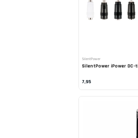
Leverancier:
SilentPower
SilentPower
iPower DC-t
7,95