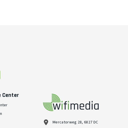
e Center
nter
en
Mercatorweg 28, 6827 DC