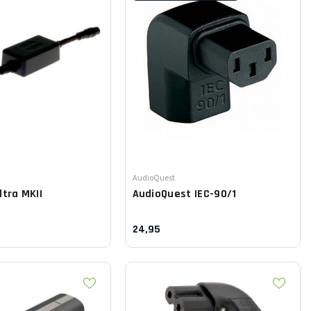
Leverancier:
AudioQuest
ltra MKII
AudioQuest
IEC-90/1
24,95