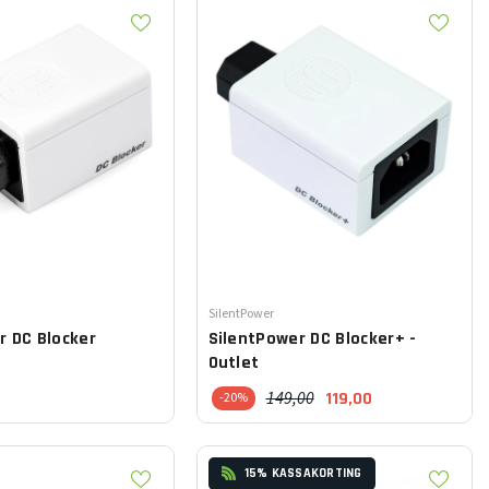
Leverancier:
SilentPower
er
DC Blocker
SilentPower
DC Blocker+ -
Outlet
149,00
119,00
-20%
15% KASSAKORTING