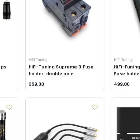
Leverancier:
Leverancier:
HiFi-Tuning
HiFi-Tuning
ips
HiFi-Tuning
Supreme 3 Fuse
HiFi-Tunin
holder, double pole
Fuse holde
359,00
499,00