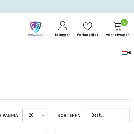
0
0
ite
Inloggen
Verlanglijst
winkelwagen
NL
20
Best
R PAGINA
SORTEREN
verkopende