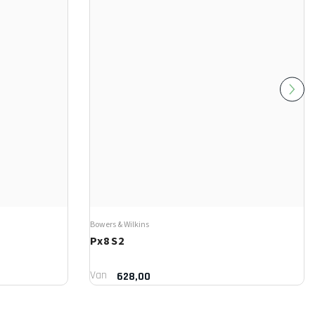
Bowers & Wilkins
Px8 S2
Van
628,00