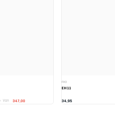
FIIO
EH11
Van
0
347,00
34,95