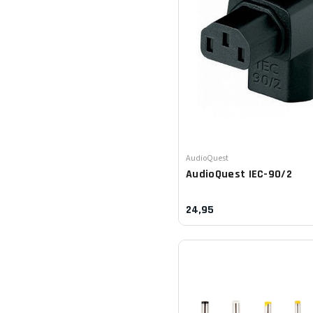
Leverancier:
AudioQuest
AudioQuest
IEC-90/2
24,95