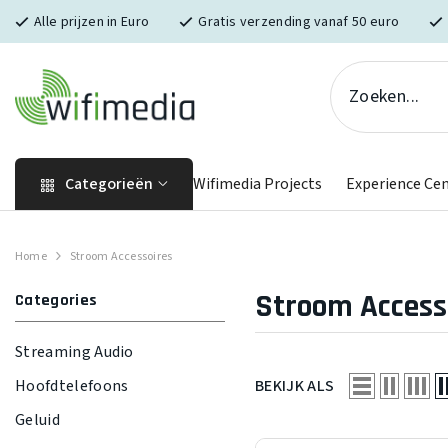
Skip naar inhoud
Alle prijzen in Euro
Gratis verzending vanaf 50 euro
Categorieën
Wifimedia Projects
Experience Ce
Home
Stroom Accessoires
Stroom Access
Categories
Streaming Audio
BEKIJK ALS
Hoofdtelefoons
Geluid