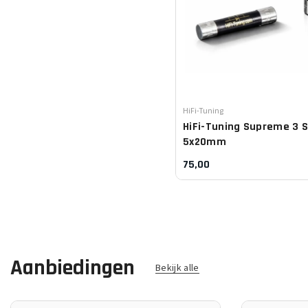
Leverancier:
HiFi-Tuning
HiFi-Tuning
Supreme 3 S
5x20mm
75,00
Aanbiedingen
Bekijk alle