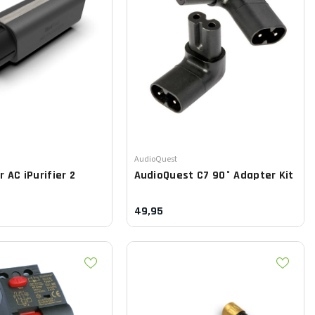
Leverancier:
AudioQuest
er
AC iPurifier 2
AudioQuest
C7 90° Adapter Kit
49,95