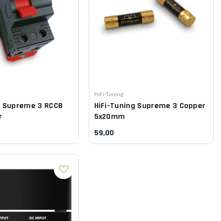
Leverancier:
HiFi-Tuning
g
Supreme 3 RCCB
HiFi-Tuning
Supreme 3 Copper
r
5x20mm
59,00