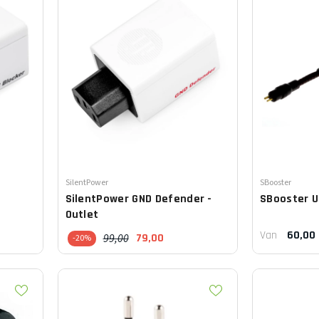
Leverancier:
Leverancier:
SilentPower
SBooster
SilentPower
GND Defender -
SBooster
U
Outlet
60,00
Van
99,00
79,00
-20%