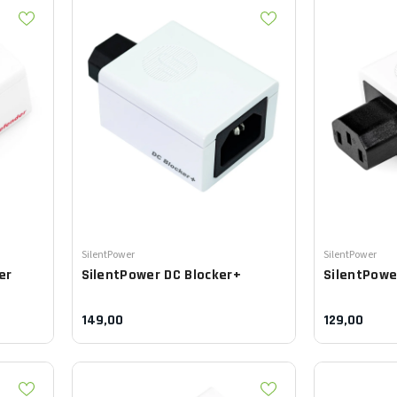
Leverancier:
Leverancier:
SilentPower
SilentPower
er
SilentPower
DC Blocker+
SilentPow
149,00
129,00