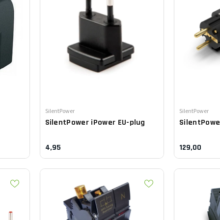
Leverancier:
Leverancier:
SilentPower
SilentPower
SilentPower
iPower EU-plug
SilentPow
4,95
129,00