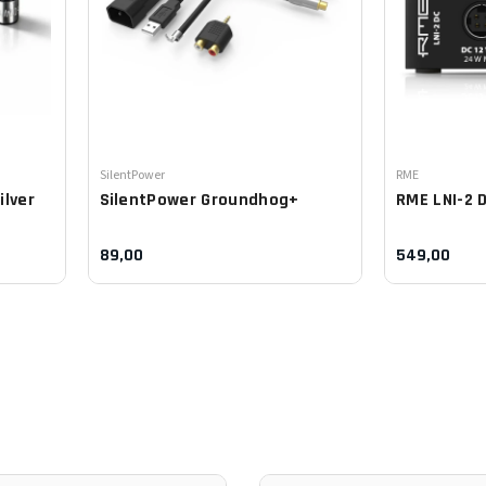
Leverancier:
Leverancier:
SilentPower
RME
ilver
SilentPower
Groundhog+
RME
LNI-2 
89,00
549,00