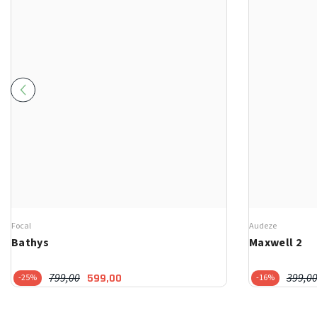
Focal
Audeze
Bathys
Maxwell 2
799,00
399,0
599,00
-25%
-16%