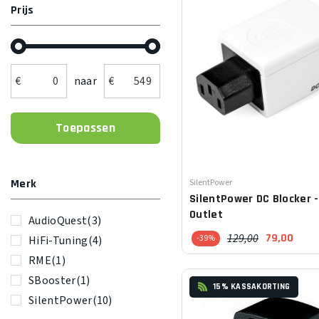
Prijs
€
naar
€
Leverancier:
Merk
SilentPower
SilentPower
DC Blocker -
Outlet
AudioQuest
(3)
129,00
79,00
-39%
HiFi-Tuning
(4)
RME
(1)
SBooster
(1)
15% KASSAKORTING
SilentPower
(10)