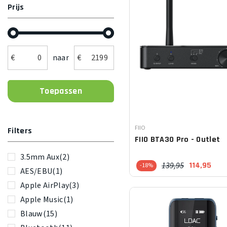
Prijs
€
naar
€
Leverancier:
FIIO
Filters
FIIO
BTA30 Pro - Outlet
3.5mm Aux
(2)
139,95
114,95
-18%
AES/EBU
(1)
Apple AirPlay
(3)
Apple Music
(1)
Blauw
(15)