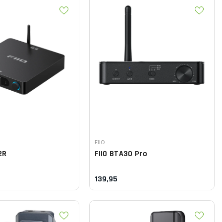
Leverancier:
FIIO
2R
FIIO
BTA30 Pro
139,95