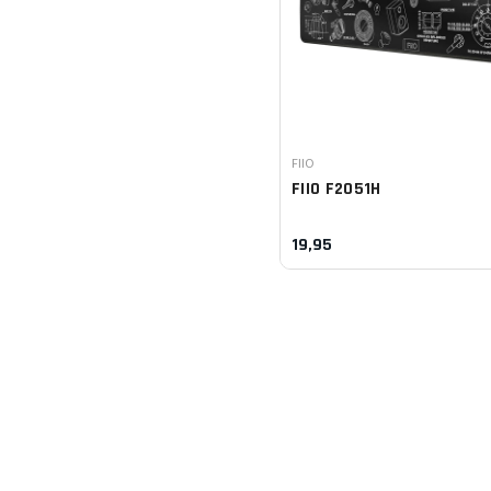
Leverancier:
FIIO
FIIO
F2051H
19,95