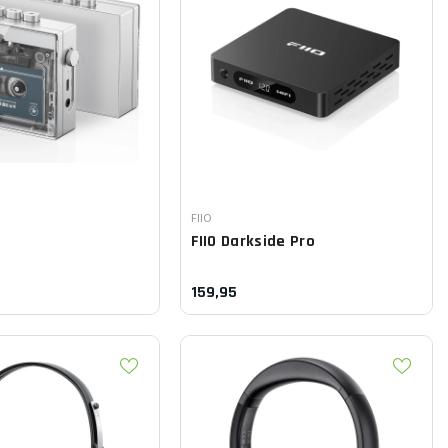
Leverancier:
FIIO
FIIO
Darkside Pro
159,95