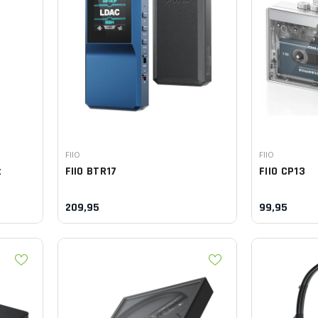
Leverancier:
Leverancier:
FIIO
FIIO
t
FIIO
BTR17
FIIO
CP13
209,95
99,95