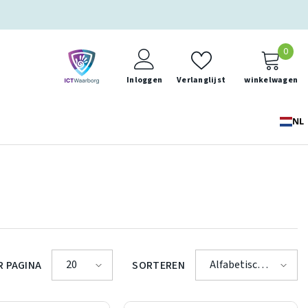
0
0
ite
Inloggen
Verlanglijst
winkelwagen
NL
20
Alfabetisch:
R PAGINA
SORTEREN
A-Z