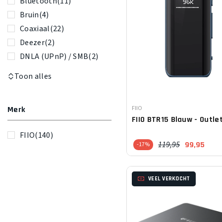
Bluetooth
(11)
Bruin
(4)
Coaxiaal
(22)
Deezer
(2)
DNLA (UPnP) / SMB
(2)
Toon alles
Leverancier:
FIIO
Merk
FIIO
BTR15 Blauw - Outle
FIIO
(140)
119,95
99,95
-17%
VEEL VERKOCHT