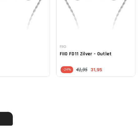
Leverancier:
FIIO
FIIO
FD11 Zilver - Outlet
41,95
31,95
-24%