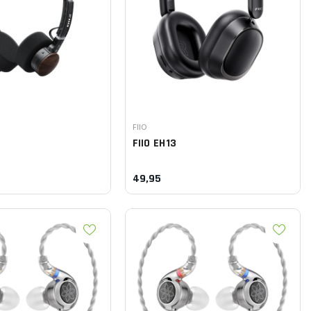
Leverancier:
FIIO
FIIO
EH13
49,95