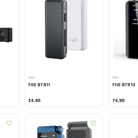
Leverancier:
Leverancier:
FIIO
FIIO
FIIO
BTR11
FIIO
BTR13
24,95
74,95