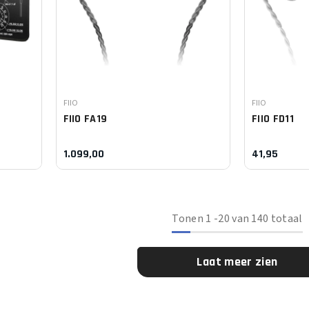
Leverancier:
Leverancier:
FIIO
FIIO
FIIO
FA19
FIIO
FD11
1.099,00
41,95
Tonen
1
-
20
van 140 totaal
Laat meer zien