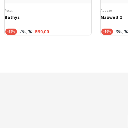
Focal
Audeze
Bathys
Maxwell 2
799,00
399,0
599,00
-25%
-16%