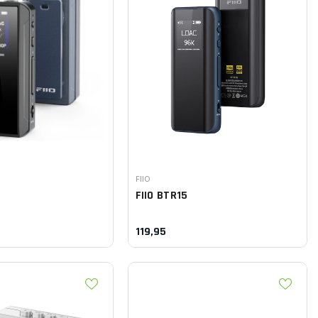
Leverancier:
FIIO
FIIO
BTR15
119,95