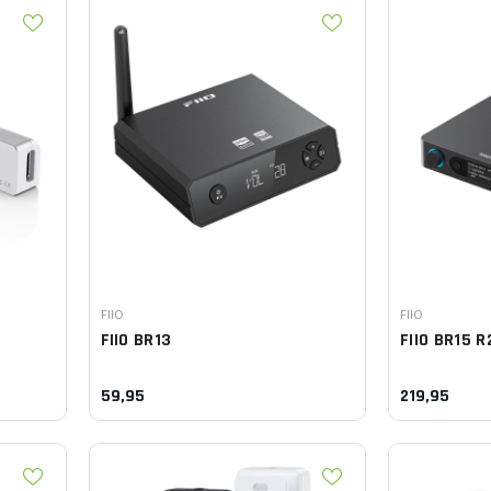
Leverancier:
Leverancier:
FIIO
FIIO
FIIO
BR13
FIIO
BR15 R
59,95
219,95