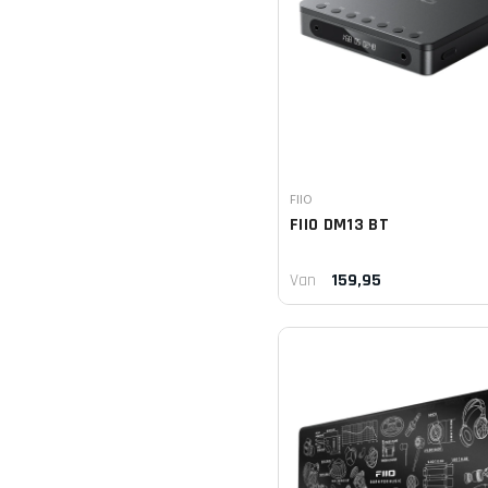
Leverancier:
FIIO
FIIO
DM13 BT
159,95
Van