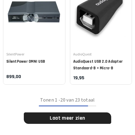
Leverancier:
Leverancier:
SilentPower
AudioQuest
SilentPower
OMNI USB
AudioQuest
USB 2.0 Adapter
Standaard-B > Micro-B
899,00
19,95
Tonen
1
-
20
van 23 totaal
Laat meer zien