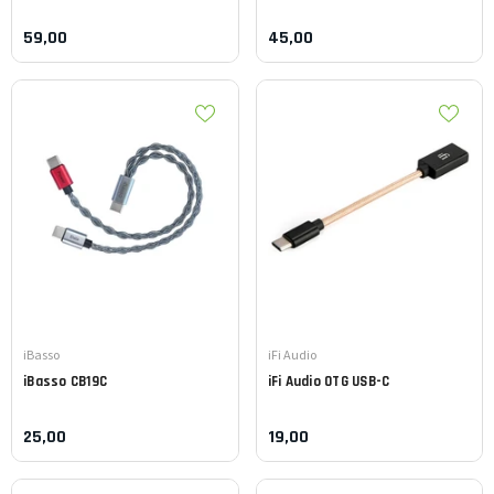
59,00
45,00
Leverancier:
Leverancier:
iBasso
iFi Audio
iBasso
CB19C
iFi Audio
OTG USB-C
25,00
19,00