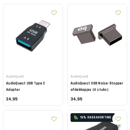
Leverancier:
Leverancier:
AudioQuest
AudioQuest
AudioQuest
USB Type C
AudioQuest
USB Noise-Stopper
Adapter
afdekkapjes (4 stuks)
24,95
34,95
15% KASSAKORTING