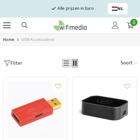
Skip naar inhoud
Alle prijzen in Euro
NL
0
0
it
Home
USB Accessoires
Soort
Filter