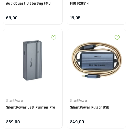
AudioQuest
JitterBug FMJ
FIIO
F2051H
69,00
19,95
Leverancier:
Leverancier:
SilentPower
SilentPower
SilentPower
USB iPurifier Pro
SilentPower
Pulsar USB
269,00
249,00