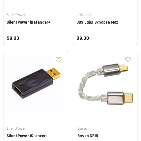
Leverancier:
Leverancier:
SilentPower
JDS Labs
SilentPower
iDefender+
JDS Labs
Synapse Max
59,00
89,00
Leverancier:
Leverancier:
SilentPower
iBasso
SilentPower
iSilencer+
iBasso
CB18