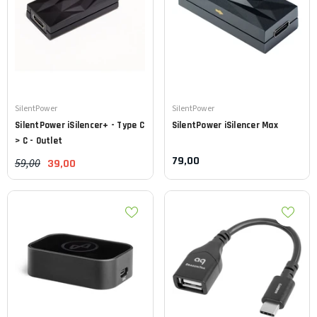
Leverancier:
Leverancier:
SilentPower
SilentPower
SilentPower
iSilencer+ - Type C
SilentPower
iSilencer Max
> C - Outlet
79,00
59,00
39,00