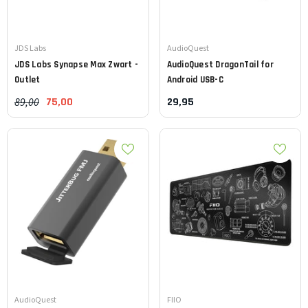
Leverancier:
Leverancier:
JDS Labs
AudioQuest
JDS Labs
Synapse Max Zwart -
AudioQuest
DragonTail for
Outlet
Android USB-C
89,00
75,00
29,95
Leverancier:
Leverancier:
AudioQuest
FIIO