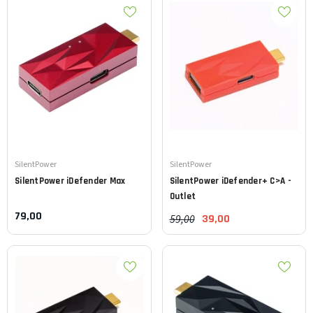
Leverancier:
Leverancier:
SilentPower
SilentPower
SilentPower
iDefender Max
SilentPower
iDefender+ C>A -
Outlet
79,00
59,00
39,00