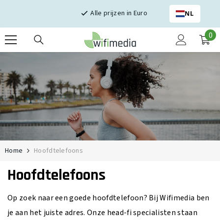
Skip naar inhoud
Alle prijzen in Euro
NL
0
0
it
Home
Hoofdtelefoons
Hoofdtelefoons
Op zoek naar een goede hoofdtelefoon? Bij Wifimedia ben
je aan het juiste adres. Onze head-fi specialisten staan