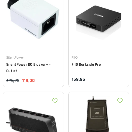
Leverancier:
Leverancier:
SilentPower
FIIO
SilentPower
DC Blocker+ -
FIIO
Darkside Pro
Outlet
159,95
149,00
119,00