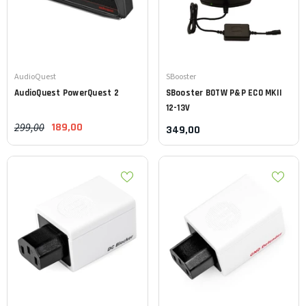
Leverancier:
Leverancier:
AudioQuest
SBooster
AudioQuest
PowerQuest 2
SBooster
BOTW P&P ECO MKII
12-13V
299,00
189,00
349,00