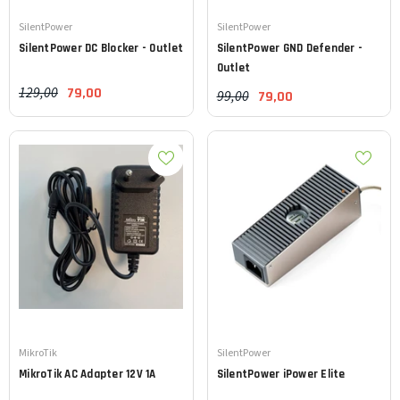
Leverancier:
Leverancier:
SilentPower
SilentPower
SilentPower
DC Blocker - Outlet
SilentPower
GND Defender -
Outlet
129,00
79,00
99,00
79,00
Leverancier:
Leverancier:
MikroTik
SilentPower
MikroTik
AC Adapter 12V 1A
SilentPower
iPower Elite