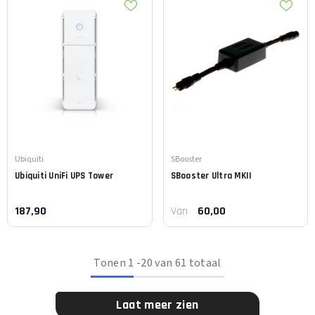
Leverancier:
Leverancier:
Ubiquiti
SBooster
Ubiquiti
UniFi UPS Tower
SBooster
Ultra MKII
187,90
60,00
Van
Tonen
1
-
20
van 61 totaal
Laat meer zien