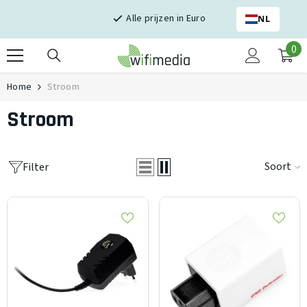
Skip naar inhoud
Alle prijzen in Euro
NL
0
0
it
Home
Stroom
Stroom
Soort
Filter