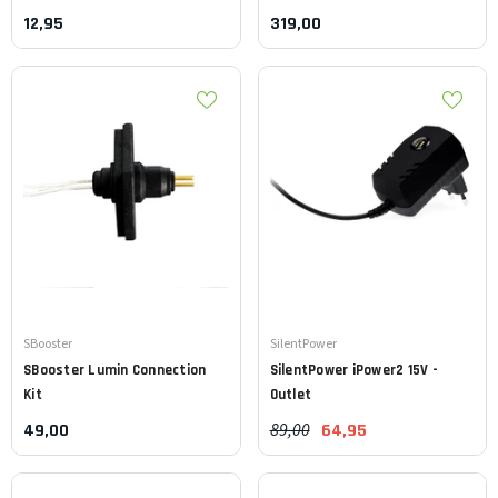
12,95
319,00
Leverancier:
Leverancier:
SBooster
SilentPower
SBooster
Lumin Connection
SilentPower
iPower2 15V -
Kit
Outlet
89,00
49,00
64,95