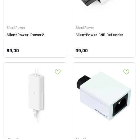
Leverancier:
Leverancier:
SilentPower
SilentPower
SilentPower
iPower2
SilentPower
GND Defender
89,00
99,00