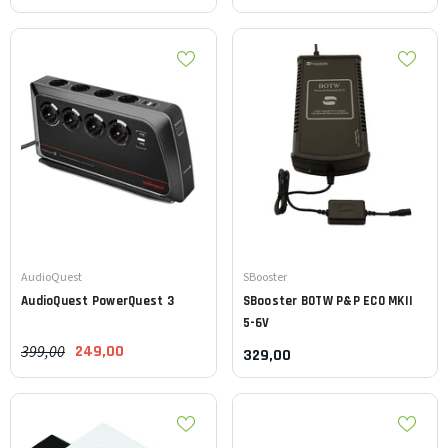
Leverancier:
Leverancier:
AudioQuest
SBooster
AudioQuest
PowerQuest 3
SBooster
BOTW P&P ECO MKII
5-6V
399,00
249,00
329,00