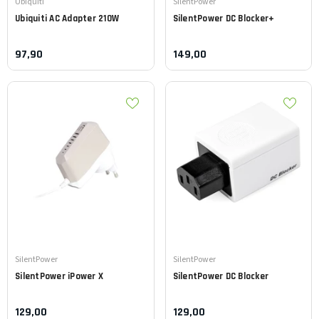
Leverancier:
Leverancier:
Ubiquiti
SilentPower
Ubiquiti
AC Adapter 210W
SilentPower
DC Blocker+
97,90
149,00
Leverancier:
Leverancier:
SilentPower
SilentPower
SilentPower
iPower X
SilentPower
DC Blocker
129,00
129,00