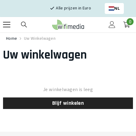
Skip naar inhoud
Alle prijzen in Euro
NL
0
0
it
Home
Uw Winkelwagen
Uw winkelwagen
Je winkelwagen is leeg
Blijf winkelen
Laden
...