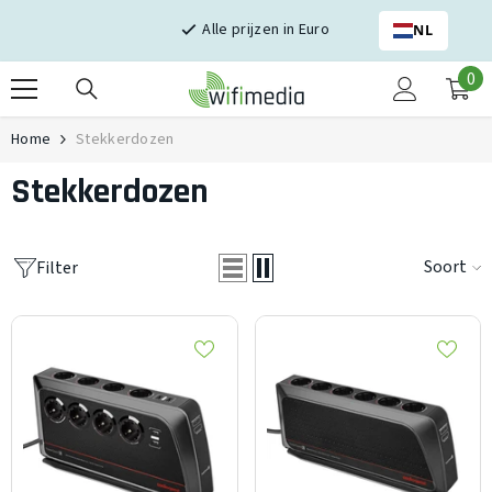
Skip naar inhoud
Alle prijzen in Euro
NL
0
0
it
Home
Stekkerdozen
Stekkerdozen
Soort
Filter