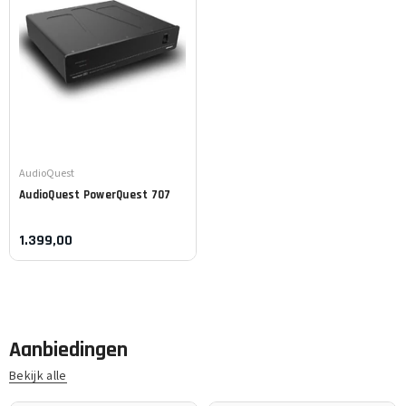
Leverancier:
AudioQuest
AudioQuest
PowerQuest 707
1.399,00
Aanbiedingen
Bekijk alle