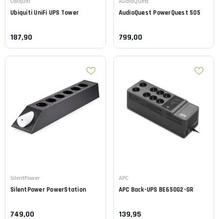
Leverancier:
Leverancier:
Ubiquiti
AudioQuest
Ubiquiti
UniFi UPS Tower
AudioQuest
PowerQuest 505
187,90
799,00
Leverancier:
Leverancier:
SilentPower
APC
SilentPower
PowerStation
APC
Back-UPS BE650G2-GR
749,00
139,95