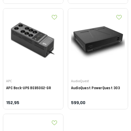
Leverancier:
Leverancier:
APC
AudioQuest
APC
Back-UPS BE850G2-GR
AudioQuest
PowerQuest 303
152,95
599,00