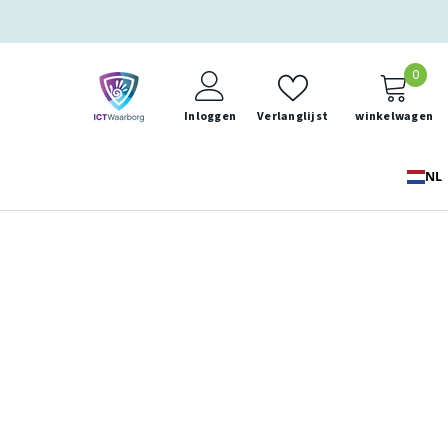
0
0
ite
Inloggen
Verlanglijst
winkelwagen
NL