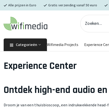
Skip naar inhoud
Alle prijzen in Euro
Gratis verzending vanaf 50 euro
Categorieën
Wifimedia Projects
Experience Ce
Experience Center
Ontdek high-end audio en
Droom je van een thuisbioscoop, een indrukwekkende head-f