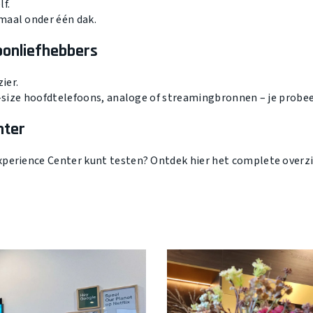
f.
maal onder één dak.
oonliefhebbers
ier.
l-size hoofdtelefoons, analoge of streamingbronnen – je probeer
nter
xperience Center kunt testen? Ontdek hier het complete overzi