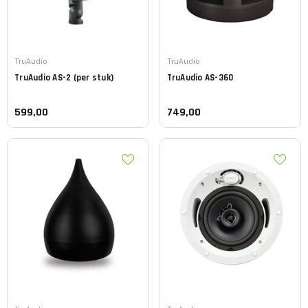
Leverancier:
Leverancier:
TruAudio
TruAudio
TruAudio
AS-2 (per stuk)
TruAudio
AS-360
599,00
749,00