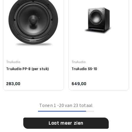
Leverancier:
Leverancier:
TruAudio
TruAudio
TruAudio
PP-8 (per stuk)
TruAudio
SS-10
283,00
649,00
Tonen
1
-
20
van 23 totaal
Laat meer zien