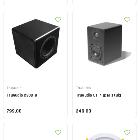
Leverancier:
Leverancier:
TruAudio
TruAudio
TruAudio
CSUB-8
TruAudio
CT-4 (per stuk)
799,00
249,00