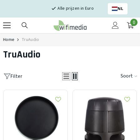
Skip naar inhoud
Alle prijzen in Euro
NL
0
0
it
Home
TruAudio
TruAudio
Soort
Filter