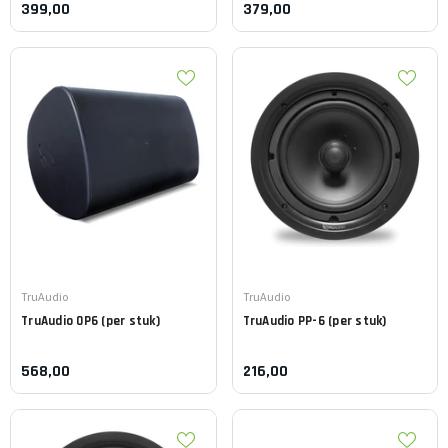
399,00
379,00
Leverancier:
Leverancier:
TruAudio
TruAudio
TruAudio
OP6 (per stuk)
TruAudio
PP-6 (per stuk)
568,00
216,00