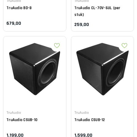
Leverancier:
Leverancier:
TruAudio
TruAudio
TruAudio
BD-8
TruAudio
CL-70V-6UL (per
stuk)
679,00
259,00
Leverancier:
Leverancier:
TruAudio
TruAudio
TruAudio
CSUB-10
TruAudio
CSUB-12
1.199,00
1.599,00