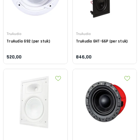
Leverancier:
Leverancier:
TruAudio
TruAudio
TruAudio
G92 (per stuk)
TruAudio
GHT-66P (per stuk)
520,00
846,00