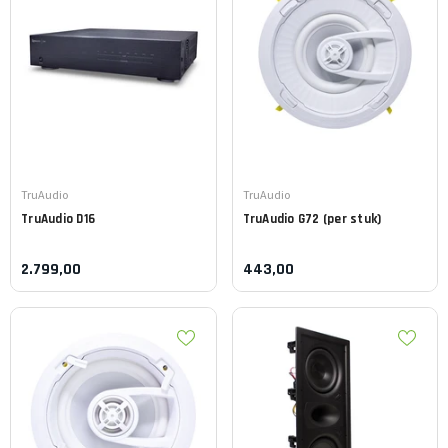
Leverancier:
Leverancier:
TruAudio
TruAudio
TruAudio
D16
TruAudio
G72 (per stuk)
2.799,00
443,00