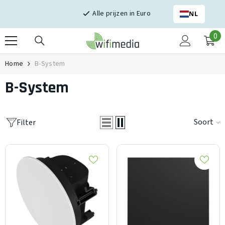
Skip naar inhoud
Alle prijzen in Euro
NL
0
0
it
Home
B-System
B-System
Soort
Filter