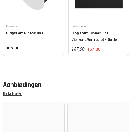
Leverancier:
Leverancier:
B-System
B-System
B-System
Gineos One
B-System
Gineos One
Vierkant/Antraciet - Outlet
186,00
187,00
157,00
Aanbiedingen
Bekijk alle