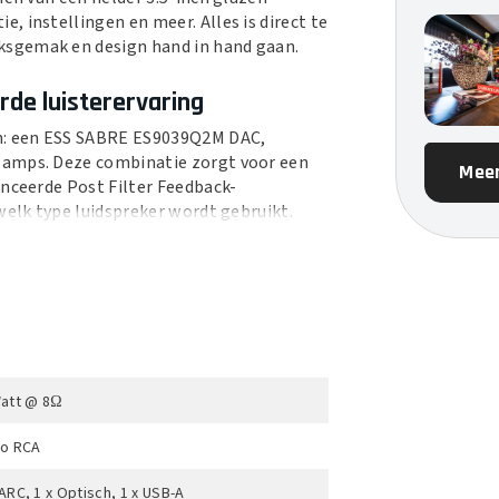
 instellingen en meer. Alles is direct te
ksgemak en design hand in hand gaan.
de luisterervaring
n: een ESS SABRE ES9039Q2M DAC,
-amps. Deze combinatie zorgt voor een
Meer
anceerde Post Filter Feedback-
welk type luidspreker wordt gebruikt.
ra zich automatisch aan. Met RoomFit™
ng en optimaliseert hij de weergave voor
ltaat is een perfect uitgebalanceerd
Watt @ 8Ω
eo RCA
toegang tot alle populaire
omecast, Qobuz, DLNA en zelfs Roon
ARC, 1 x Optisch, 1 x USB-A