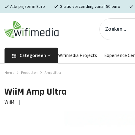
Skip naar inhoud
Alle prijzen in Euro
Gratis verzending vanaf 50 euro
Categorieën
Wifimedia Projects
Experience Ce
Home
Producten
Amp Ultra
WiiM
Amp Ultra
WiiM
|