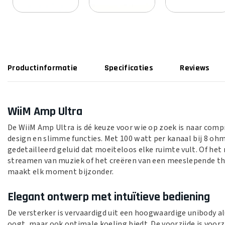
Productinformatie
Specificaties
Reviews
WiiM Amp Ultra
De WiiM Amp Ultra is dé keuze voor wie op zoek is naar compr
design en slimme functies. Met 100 watt per kanaal bij 8 ohm
gedetailleerd geluid dat moeiteloos elke ruimte vult. Of het 
streamen van muziek of het creëren van een meeslepende th
maakt elk moment bijzonder.
Elegant ontwerp met intuïtieve bediening
De versterker is vervaardigd uit een hoogwaardige unibody a
oogt, maar ook optimale koeling biedt. De voorzijde is voorz