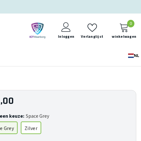
0
0
ite
Inloggen
Verlanglijst
winkelwagen
NL
,00
een keuze:
Space Grey
e Grey
Zilver