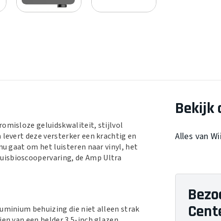
Bekijk 
omisloze geluidskwaliteit, stijlvol
Alles van W
 levert deze versterker een krachtig en
nu gaat om het luisteren naar vinyl, het
uisbioscoopervaring, de Amp Ultra
Bezo
Cent
luminium behuizing die niet alleen strak
ien van een helder 3.5-inch glazen