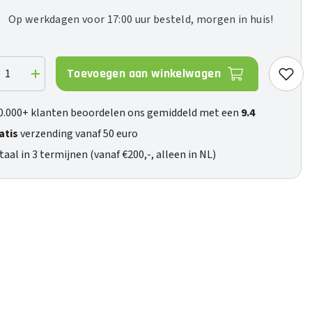
Op werkdagen voor 17:00 uur besteld, morgen in huis!
Toevoegen aan winkelwagen
ag
Verhoog
de
eelheid
hoeveelheid
voor
0.000+ klanten beoordelen ons gemiddeld met een
9.4
Amp
Ultra
atis
verzending vanaf 50 euro
taal in 3 termijnen (vanaf €200,-, alleen in NL)