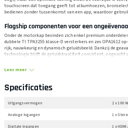
touchscreen dat toegang geeft tot albumhoezen, bronselectie,
bedienen zonder tussenkomst van een app, waardoor gebrui
Flagship componenten voor een ongeëvenaar
Onder de motorkap bevinden zich enkel premium onderdele
dubbele TI TPA3255 klasse-D versterkers en zes OPA1612 op
rijk, nauwkeurig en dynamisch geluidsbeeld. Dankzij de geav
technologie blijft de geluidskwaliteit consistent, ongeacht 
Altijd perfect afgestemd dankzij RoomFit™
Lees meer
Elke ruimte klinkt anders, en daarom past de WiiM Amp Ult
kamerakoestiekcorrectie analyseert de versterker de omgevi
Specificaties
luidsprekerafstand, reflecties en materiaalgebruik. Het resu
geluid dat afgestemd is op de akoestiek van de kamer.
Uitgangsvermogen
2 x 100 
Snelle, stabiele draadloze streaming
Analoge Ingangen
1 x Ster
De Amp Ultra ondersteunt Wi-Fi 6 en Bluetooth 5.3 en biedt 
streamingdiensten via Spotify Connect, TIDAL Connect, Chr
Digitale Ingangen
1 x HDMI 