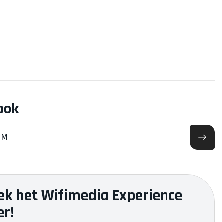
ook
iiM
ek het Wifimedia Experience
er!