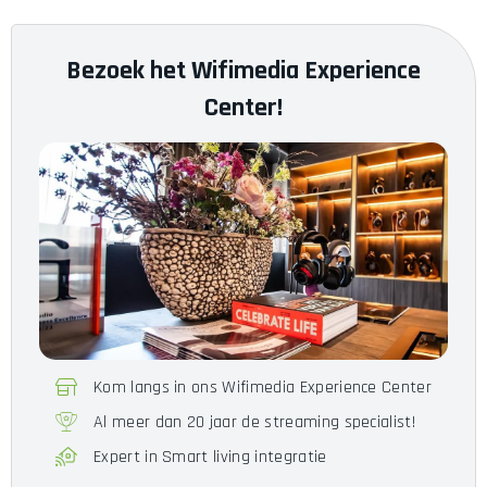
2.4 GHz 4 dBi, 5 GHz 6 dBi, 6
Antennes
Bezoek het Wifimedia Experience
GHz 5.9 dBi
Center!
Stroomverbruik
22W
Power over Ethernet
PoE+
6.0 GHz Snelheid
5765 Mbps
6.0 GHz Zendvermogen
23 dBm
Kom langs in ons Wifimedia Experience Center
Al meer dan 20 jaar de streaming specialist!
Expert in Smart living integratie