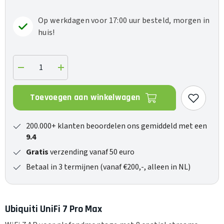
Op werkdagen voor 17:00 uur besteld, morgen in
huis!
Verlaag
Verhoog
de
de
hoeveelheid
hoeveelheid
voor
voor
Toevoegen aan winkelwagen
UniFi
UniFi
7
7
Pro
Pro
Max
Max
200.000+ klanten beoordelen ons gemiddeld met een
9.4
Gratis
verzending vanaf 50 euro
Betaal in 3 termijnen (vanaf €200,-, alleen in NL)
Ubiquiti UniFi 7 Pro Max