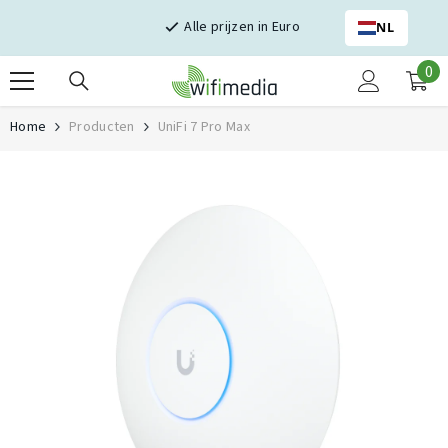
Skip naar inhoud
Alle prijzen in Euro
NL
0
0
it
Home
Producten
UniFi 7 Pro Max