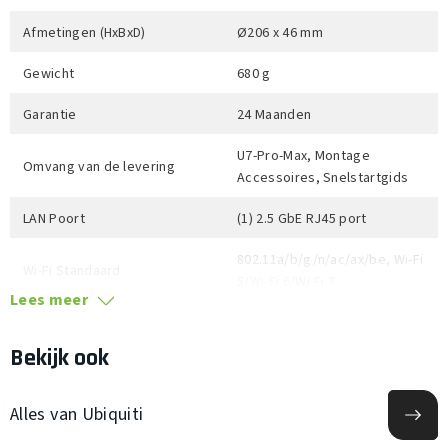
Afmetingen (HxBxD)
Ø206 x 46 mm
Gewicht
680 g
Garantie
24 Maanden
U7-Pro-Max, Montage
Omvang van de levering
Accessoires, Snelstartgids
LAN Poort
(1) 2.5 GbE RJ45 port
802.11a/b/g/n/ac/ax/be, Wi-Fi
Wi-Fi Standaard
5/Wi-Fi 6/Wi-Fi 7
Lees meer
2.4 GHz Snelheid
688 Mbps
Bekijk ook
5 GHz Snelheid
8648 Mbps
2.4 GHz Zendvermogen
23 dBm
Alles van Ubiquiti
5 GHz Zendvermogen
29 dBm