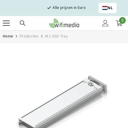
Skip naar inhoud
Alle prijzen in Euro
NL
0
0
it
Home
Producten
M.2 SSD Tray