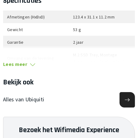
Specificaties
Afmetingen (HxBxD)
123.4 x 31.1 x 11.2 mm
Gewicht
53 g
Garantie
2 jaar
M.2 SSD Tray, Montage
Omvang van de levering
Accessoires, Snelstartgids
Lees meer
Bekijk ook
Alles van Ubiquiti
Bezoek het Wifimedia Experience