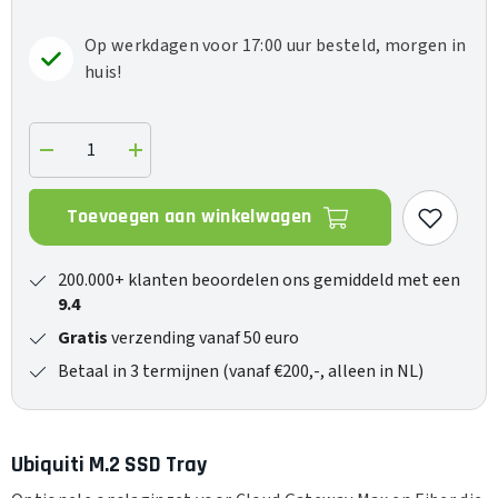
Op werkdagen voor 17:00 uur besteld, morgen in
huis!
Verlaag
Verhoog
de
de
hoeveelheid
hoeveelheid
voor
voor
Toevoegen aan winkelwagen
M.2
M.2
SSD
SSD
Tray
Tray
200.000+ klanten beoordelen ons gemiddeld met een
9.4
Gratis
verzending vanaf 50 euro
Betaal in 3 termijnen (vanaf €200,-, alleen in NL)
Ubiquiti M.2 SSD Tray