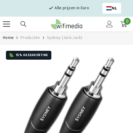
Skip naar inhoud
Alle prijzen in Euro
NL
0
0
it
Home
Producten
Sydney (Jack-Jack)
15% KASSAKORTING