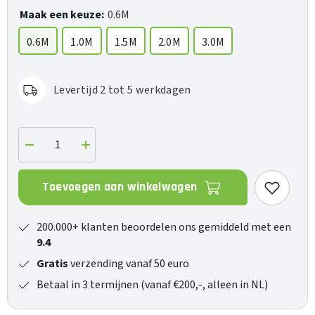
Maak een keuze:
0.6M
0.6M
1.0M
1.5M
2.0M
3.0M
Levertijd 2 tot 5 werkdagen
Verlaag
Verhoog
de
de
hoeveelheid
hoeveelheid
voor
voor
Toevoegen aan winkelwagen
Sydney
Sydney
(Jack-
(Jack-
Jack)
Jack)
200.000+ klanten beoordelen ons gemiddeld met een
9.4
Gratis
verzending vanaf 50 euro
Betaal in 3 termijnen (vanaf €200,-, alleen in NL)