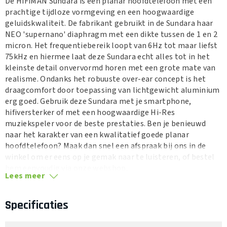
De HiFiMAN Sundara is een planar hoofdtelefoon met een
prachtige tijdloze vormgeving en een hoogwaardige
geluidskwaliteit. De fabrikant gebruikt in de Sundara haar
NEO 'supernano' diaphragm met een dikte tussen de 1 en 2
micron. Het frequentiebereik loopt van 6Hz tot maar liefst
75kHz en hiermee laat deze Sundara echt alles tot in het
kleinste detail onvervormd horen met een grote mate van
realisme. Ondanks het robuuste over-ear concept is het
draagcomfort door toepassing van lichtgewicht aluminium
erg goed. Gebruik deze Sundara met je smartphone,
hifiversterker of met een hoogwaardige Hi-Res
muziekspeler voor de beste prestaties. Ben je benieuwd
naar het karakter van een kwalitatief goede planar
hoofdtelefoon? Maak dan snel een afspraak bij ons in de
winkel om er eens op je gemak naar te luisteren, of bestel
hem eenvoudig via onze webshop.
Lees meer
Specificaties