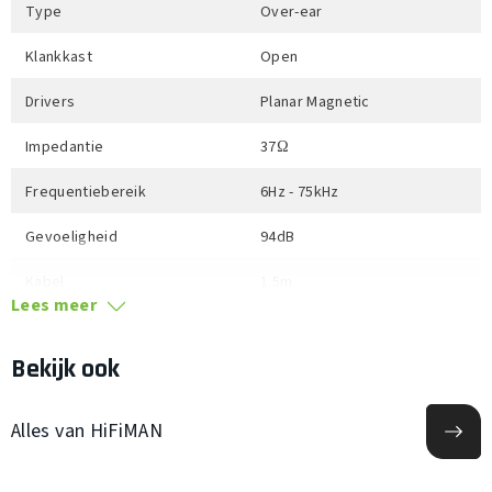
Type
Over-ear
Klankkast
Open
Drivers
Planar Magnetic
Impedantie
37Ω
Frequentiebereik
6Hz - 75kHz
Gevoeligheid
94dB
Kabel
1.5m
Lees meer
Aansluiting
3.5mm
Bekijk ook
Bediening
n.v.t.
Noise Cancelling
Nee
Alles van HiFiMAN
Bluetooth
Nee