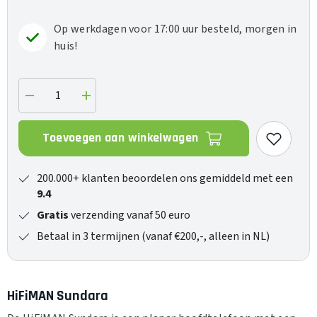
Op werkdagen voor 17:00 uur besteld, morgen in
huis!
Verlaag
Verhoog
de
de
hoeveelheid
hoeveelheid
voor
voor
Toevoegen aan winkelwagen
Sundara
Sundara
200.000+ klanten beoordelen ons gemiddeld met een
9.4
Gratis
verzending vanaf 50 euro
Betaal in 3 termijnen (vanaf €200,-, alleen in NL)
HiFiMAN Sundara