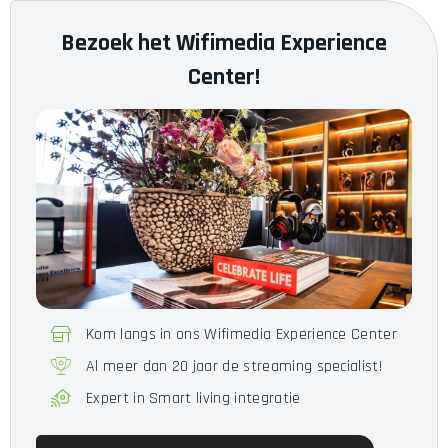
Accu
Nee
Bezoek het Wifimedia Experience
Gewicht
372g
Center!
Garantie
24 maanden
Omvang van de levering
3.5mm > 6.35mm Adapter
Kom langs in ons Wifimedia Experience Center
Al meer dan 20 jaar de streaming specialist!
Expert in Smart living integratie