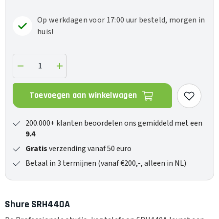
Op werkdagen voor 17:00 uur besteld, morgen in
huis!
Verlaag
Verhoog
de
de
hoeveelheid
hoeveelheid
voor
voor
Toevoegen aan winkelwagen
SRH440A
SRH440A
200.000+ klanten beoordelen ons gemiddeld met een
9.4
Gratis
verzending vanaf 50 euro
Betaal in 3 termijnen (vanaf €200,-, alleen in NL)
Shure SRH440A