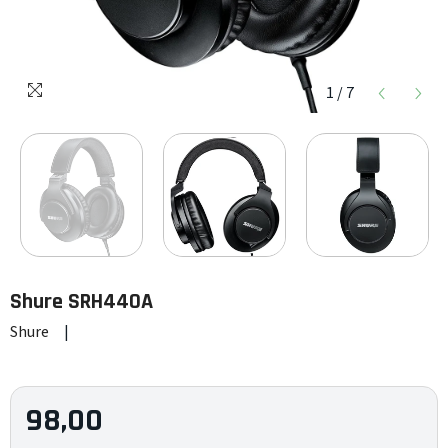
1
/
7
Shure
SRH440A
Shure
|
98,00