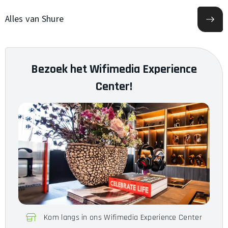
Noise Cancelling
Nee
Alles van Shure
Bluetooth
Nee
Accu
n.v.t.
Bezoek het Wifimedia Experience
Gewicht
n.b.
Center!
Garantie
24 Maanden
SRH440A, 3.0m Afneembare
Omvang van de levering
audioabel, 3.5mm>6.35mm
Adapter
Kom langs in ons Wifimedia Experience Center