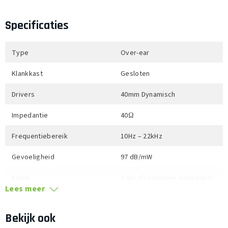
Het afgesloten, circumaurale ontwerp past comfortabel
Specificaties
om het oor en vermindert achtergrondgeluiden
Compleet met afneembare rechte kabel, vergulde
Type
Over-ear
6,3mm-schroefdraadadapter en twee jaar garantie
Klankkast
Gesloten
Drivers
40mm Dynamisch
Impedantie
40Ω
Frequentiebereik
10Hz – 22kHz
Gevoeligheid
97 dB/mW
Kabel
3.0m afneembare audiokabel
Lees meer
Aansluiting
3.5mm
Bekijk ook
Bediening
n.v.t.