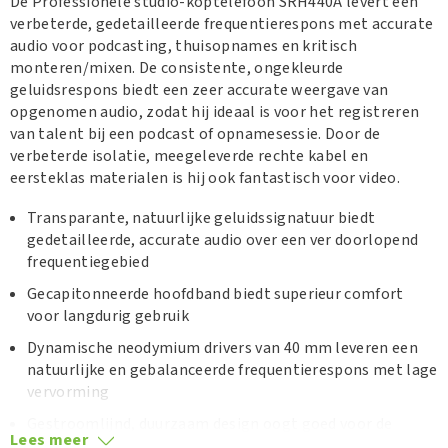
De Professionele studio-koptelefoon SRH440A levert een
verbeterde, gedetailleerde frequentierespons met accurate
audio voor podcasting, thuisopnames en kritisch
monteren/mixen. De consistente, ongekleurde
geluidsrespons biedt een zeer accurate weergave van
opgenomen audio, zodat hij ideaal is voor het registreren
van talent bij een podcast of opnamesessie. Door de
verbeterde isolatie, meegeleverde rechte kabel en
eersteklas materialen is hij ook fantastisch voor video.
Transparante, natuurlijke geluidssignatuur biedt
gedetailleerde, accurate audio over een ver doorlopend
frequentiegebied
Gecapitonneerde hoofdband biedt superieur comfort
voor langdurig gebruik
Dynamische neodymium drivers van 40 mm leveren een
natuurlijke en gebalanceerde frequentierespons met lage
vervorming
Gestroomlijnd, duurzaam design oogt goed voor de
Lees meer
camera en levert duurzaamheid voor de lange termijn