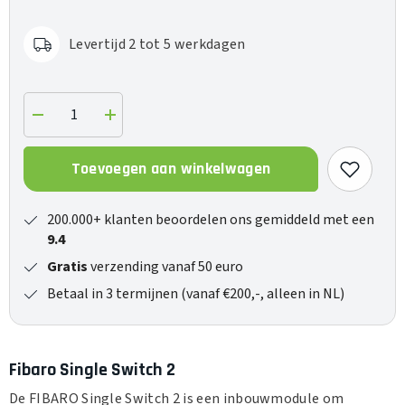
Levertijd 2 tot 5 werkdagen
Verlaag
Verhoog
de
de
hoeveelheid
hoeveelheid
voor
voor
Toevoegen aan winkelwagen
Single
Single
Switch
Switch
2
2
200.000+ klanten beoordelen ons gemiddeld met een
9.4
Gratis
verzending vanaf 50 euro
Betaal in 3 termijnen (vanaf €200,-, alleen in NL)
Fibaro Single Switch 2
De FIBARO Single Switch 2 is een inbouwmodule om