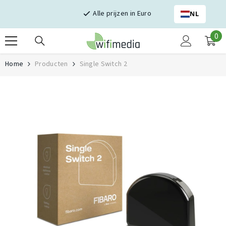
Skip naar inhoud
Alle prijzen in Euro
NL
0
0
it
Home
Producten
Single Switch 2