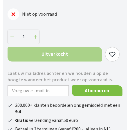
Niet op voorraad
Verlaag
Verhoog
de
de
hoeveelheid
hoeveelheid
voor
voor
Uitverkocht
M1
M1
Plus
Plus
Case
Case
Laat uw mailadres achter en we houden u op de
hoogte wanneer het product weer op voorraad is.
Abonneren
200.000+ klanten beoordelen ons gemiddeld met een
9.4
Gratis
verzending vanaf 50 euro
Betaal in 3 termijnen (vanaf €200,-, alleen in NL)