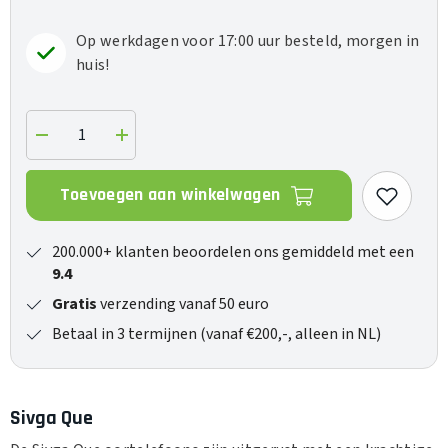
Op werkdagen voor 17:00 uur besteld, morgen in
huis!
Verlaag
Verhoog
de
de
hoeveelheid
hoeveelheid
voor
voor
Toevoegen aan winkelwagen
Que
Que
200.000+ klanten beoordelen ons gemiddeld met een
9.4
Gratis
verzending vanaf 50 euro
Betaal in 3 termijnen (vanaf €200,-, alleen in NL)
Sivga Que