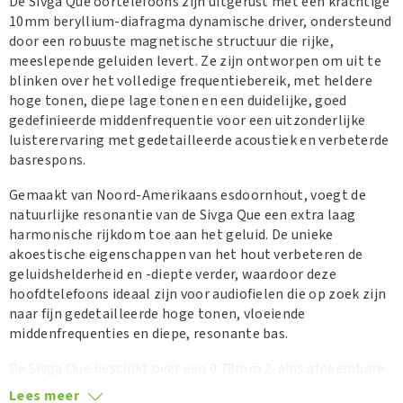
De Sivga Que oortelefoons zijn uitgerust met een krachtige
10mm beryllium-diafragma dynamische driver, ondersteund
door een robuuste magnetische structuur die rijke,
meeslepende geluiden levert. Ze zijn ontworpen om uit te
blinken over het volledige frequentiebereik, met heldere
hoge tonen, diepe lage tonen en een duidelijke, goed
gedefinieerde middenfrequentie voor een uitzonderlijke
luisterervaring met gedetailleerde acoustiek en verbeterde
basrespons.
Gemaakt van Noord-Amerikaans esdoornhout, voegt de
natuurlijke resonantie van de Sivga Que een extra laag
harmonische rijkdom toe aan het geluid. De unieke
akoestische eigenschappen van het hout verbeteren de
geluidshelderheid en -diepte verder, waardoor deze
hoofdtelefoons ideaal zijn voor audiofielen die op zoek zijn
naar fijn gedetailleerde hoge tonen, vloeiende
middenfrequenties en diepe, resonante bas.
De Sivga Que beschikt over een 0.78mm 2-pins afneembare
kabel, die gemakkelijke aanpassing en toekomstige
Lees meer