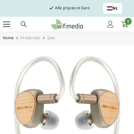
Skip naar inhoud
Alle prijzen in Euro
NL
0
0
it
Home
Producten
Que