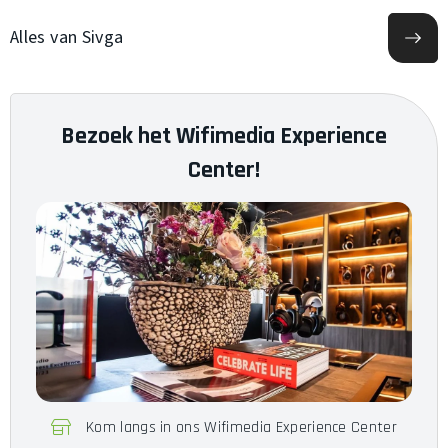
Accu
n.v.t.
Alles van Sivga
Noise Cancelling
Nee
Drivers
10mm Dynamische Driver
Bezoek het Wifimedia Experience
Kabel
1.2m
Center!
Aansluiting
2-pin 0.78mm / 3.5mm
Type
In-ear
Klankkast
Gesloten
Bediening
n.v.t.
Kom langs in ons Wifimedia Experience Center