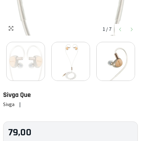
1
/
7
Sivga
Que
Sivga
|
79,00