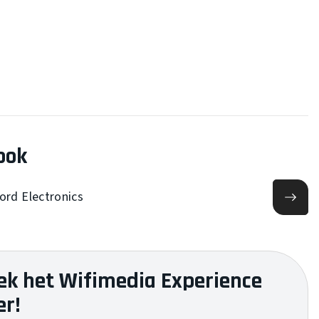
ook
hord Electronics
ek het Wifimedia Experience
er!