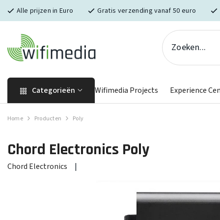
Skip naar inhoud
Alle prijzen in Euro
Gratis verzending vanaf 50 euro
Categorieën
Wifimedia Projects
Experience Ce
Home
Producten
Poly
Chord Electronics
Poly
Chord Electronics
|