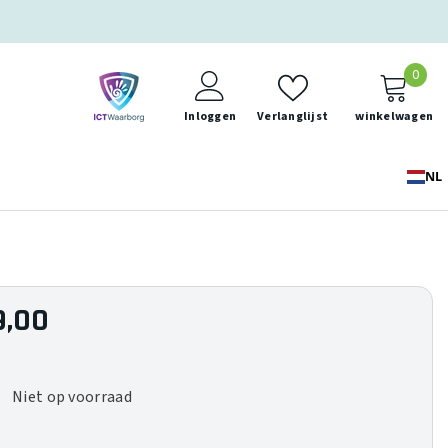
0
0
ite
Inloggen
Verlanglijst
winkelwagen
NL
9,00
Niet op voorraad