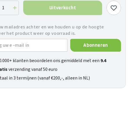
Uitverkocht
ag
Verhoog
de
eelheid
hoeveelheid
voor
uw mailadres achter en we houden u op de hoogte
Poly
er het product weer op voorraad is.
Abonneren
0.000+ klanten beoordelen ons gemiddeld met een
9.4
atis
verzending vanaf 50 euro
taal in 3 termijnen (vanaf €200,-, alleen in NL)