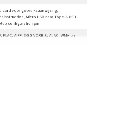
 card voor gebruiksaanwijzing,
idsinstructies, Micro USB naar Type-A USB
etup configuration pin
, FLAC, AIFF, OGG VORBIS, ALAC, WMA en
Qobuz met GoFigure App
radio met GoFigure App
z Wi-Fi
 USB , 1x Micro SD