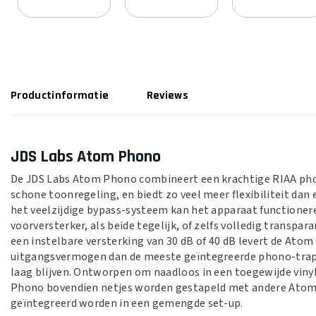
Productinformatie
Reviews
JDS Labs Atom Phono
De JDS Labs Atom Phono combineert een krachtige RIAA pho
schone toonregeling, en biedt zo veel meer flexibiliteit dan 
het veelzijdige bypass-systeem kan het apparaat functionere
voorversterker, als beide tegelijk, of zelfs volledig transpa
een instelbare versterking van 30 dB of 40 dB levert de Ato
uitgangsvermogen dan de meeste geïntegreerde phono-trappe
laag blijven. Ontworpen om naadloos in een toegewijde vinyl
Phono bovendien netjes worden gestapeld met andere Atom
geïntegreerd worden in een gemengde set-up.