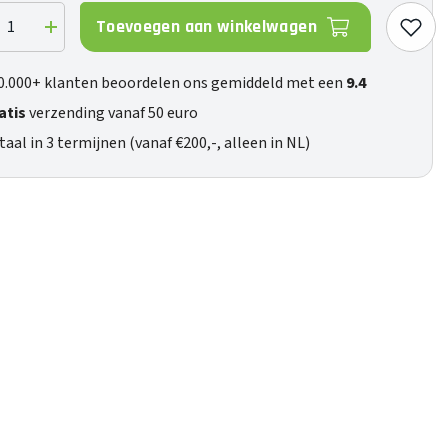
Toevoegen aan winkelwagen
ag
Verhoog
de
eelheid
hoeveelheid
voor
0.000+ klanten beoordelen ons gemiddeld met een
9.4
Atom
o
Phono
atis
verzending vanaf 50 euro
taal in 3 termijnen (vanaf €200,-, alleen in NL)