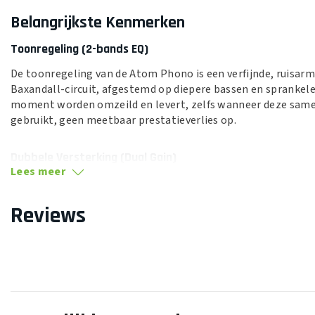
Belangrijkste Kenmerken
Toonregeling (2-bands EQ)
De toonregeling van de Atom Phono is een verfijnde, ruisarm
Baxandall-circuit, afgestemd op diepere bassen en sprankel
moment worden omzeild en levert, zelfs wanneer deze sam
gebruikt, geen meetbaar prestatieverlies op.
Dubbele Versterking (Dual Gain)
Lees meer
Met instelbare versterking van 30 dB en 40 dB biedt de Atom 
aan cartridges. Bij 40 dB wordt een 15 mV moving-magnet ca
Reviews
—ongeveer vier keer sterker dan een gemiddelde phono-voor
Subsonisch Filter
Een zorgvuldig afgestemd, op de NJM5532 gebaseerd subson
laagfrequente rumble van draaitafels. Dit voorkomt dat stor
bereikt, verbetert de helderheid en beschermt luidsprekers 