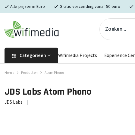
Skip naar inhoud
Alle prijzen in Euro
Gratis verzending vanaf 50 euro
Categorieën
Wifimedia Projects
Experience Ce
Home
Producten
Atom Phono
JDS Labs
Atom Phono
JDS Labs
|