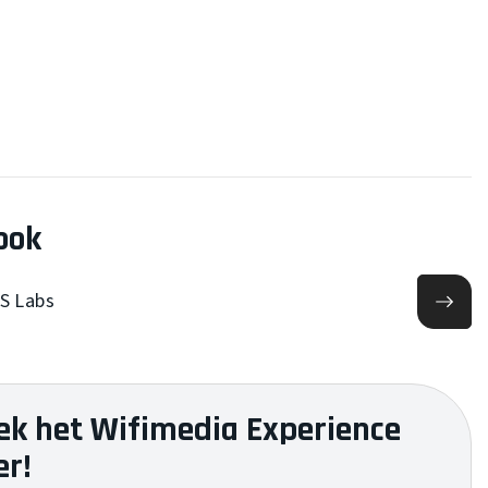
ook
DS Labs
ek het Wifimedia Experience
er!