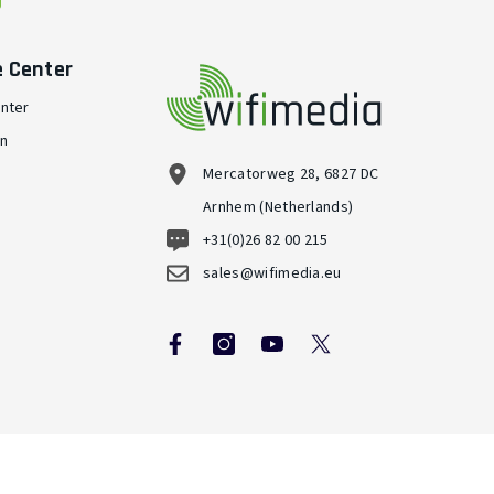
e Center
nter
en
Mercatorweg 28, 6827 DC
Arnhem (Netherlands)
+31(0)26 82 00 215
sales@wifimedia.eu