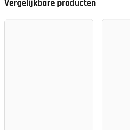
Vergelijkbare producten
Uitzonderlijk Lage Ruis
Dankzij de nauwkeurige engineering bereikt de Atom Phono 
bij hogere gain-instellingen—waardoor vinylweergave helde
blijft.