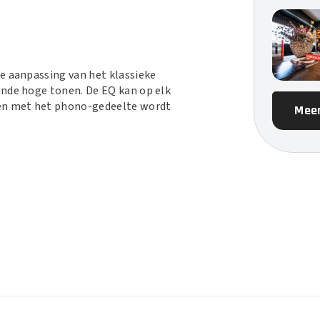
e aanpassing van het klassieke
ende hoge tonen. De EQ kan op elk
en met het phono-gedeelte wordt
Meer
Phono flexibiliteit voor een breed scala
rtridge versterkt tot meer dan 1,5 VRMS
versterker.
isch filter onderdrukt ongewenste
end geluid hoofdtelefoons of luidsprekers
tegen overmatige laagfrequente uitslag.