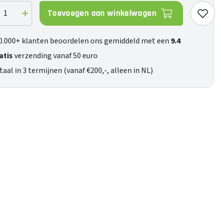
Toevoegen aan winkelwagen
ag
Verhoog
de
eelheid
hoeveelheid
voor
0.000+ klanten beoordelen ons gemiddeld met een
9.4
ant
Enchant
900
atis
verzending vanaf 50 euro
taal in 3 termijnen (vanaf €200,-, alleen in NL)