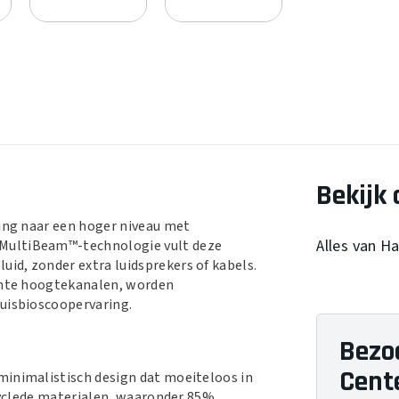
Bekijk 
ring naar een hoger niveau met
Alles van 
 MultiBeam™-technologie vult deze
id, zonder extra luidsprekers of kabels.
ichte hoogtekanalen, worden
huisbioscoopervaring.
Bezo
Cent
minimalistisch design dat moeiteloos in
ecyclede materialen, waaronder 85%