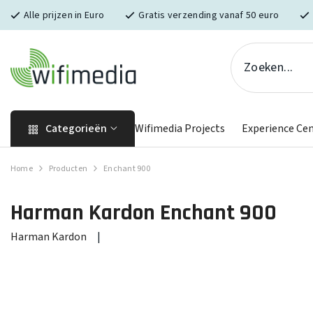
Skip naar inhoud
Alle prijzen in Euro
Gratis verzending vanaf 50 euro
Categorieën
Wifimedia Projects
Experience Ce
Home
Producten
Enchant 900
Harman Kardon
Enchant 900
Harman Kardon
|