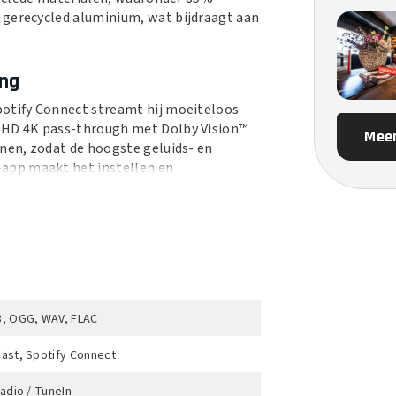
 gerecycled aluminium, wat bijdraagt aan
ing
potify Connect streamt hij moeiteloos
a HD 4K pass-through met Dolby Vision™
Meer
nnen, zodat de hoogste geluids- en
app maakt het instellen en
ratie
lder en goed verstaanbaar blijven,
skalibratie de instellingen aan op basis
aal wordt afgestemd op de omgeving.
, OGG, WAV, FLAC
ring
ast, Spotify Connect
ar, maar kan worden uitgebreid met
ers voor een complete 7.1.4-kanaals
radio / TuneIn