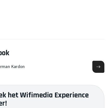
ook
Harman Kardon
ek het Wifimedia Experience
er!