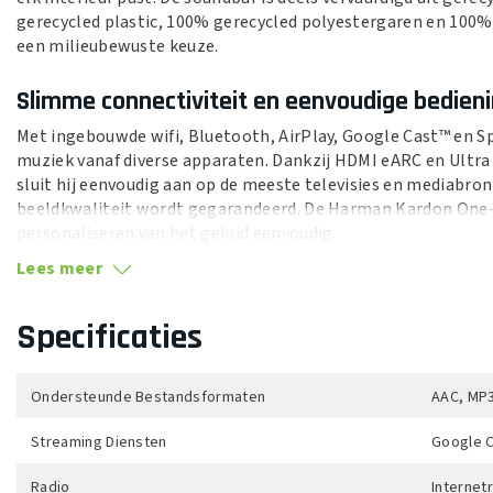
gerecycled plastic, 100% gerecycled polyestergaren en 100%
een milieubewuste keuze.
Slimme connectiviteit en eenvoudige bedien
Met ingebouwde wifi, Bluetooth, AirPlay, Google Cast™ en S
muziek vanaf diverse apparaten. Dankzij HDMI eARC en Ultr
sluit hij eenvoudig aan op de meeste televisies en mediabro
beeldkwaliteit wordt gegarandeerd. De Harman Kardon One-
personaliseren van het geluid eenvoudig.
Lees meer
Kristalheldere dialogen en slimme audiokalib
De PureVoice-technologie zorgt ervoor dat dialogen altijd he
Specificaties
ongeacht het volume. Daarnaast past de automatische geluid
van de akoestiek in de kamer, zodat het geluid altijd optim
Ondersteunde Bestandsformaten
AAC, MP3
Uitbreidbaar voor een ultieme surrounderva
Streaming Diensten
Google C
De Enchant 900 functioneert perfect als standalone soundb
de Harman Kardon Enchant Sub en extra draadloze luidsprek
Radio
Internet