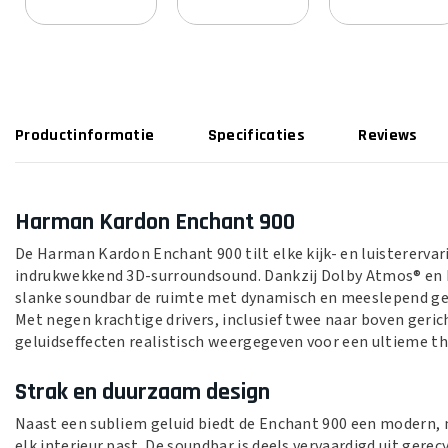
Productinformatie
Specificaties
Reviews
Harman Kardon Enchant 900
De Harman Kardon Enchant 900 tilt elke kijk- en luistererva
indrukwekkend 3D-surroundsound. Dankzij Dolby Atmos® en
slanke soundbar de ruimte met dynamisch en meeslepend gelu
Met negen krachtige drivers, inclusief twee naar boven ger
geluidseffecten realistisch weergegeven voor een ultieme t
Strak en duurzaam design
Naast een subliem geluid biedt de Enchant 900 een modern, 
elk interieur past. De soundbar is deels vervaardigd uit ger