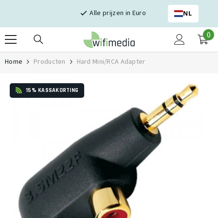
Skip naar inhoud
Alle prijzen in Euro
NL
0
0
it
Home
Producten
Hard Mini/RCA Adapter
15% KASSAKORTING