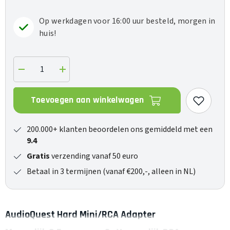
Op werkdagen voor 16:00 uur besteld, morgen in
huis!
Verlaag
Verhoog
de
de
hoeveelheid
hoeveelheid
voor
voor
Toevoegen aan winkelwagen
Hard
Hard
Mini/RCA
Mini/RCA
Adapter
Adapter
200.000+ klanten beoordelen ons gemiddeld met een
9.4
Gratis
verzending vanaf 50 euro
Betaal in 3 termijnen (vanaf €200,-, alleen in NL)
AudioQuest Hard Mini/RCA Adapter