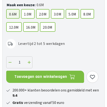
Maak een keuze:
0.6M
0.6M
1.0M
2.0M
3.0M
5.0M
8.0M
12.0M
16.0M
20.0M
Levertijd 2 tot 5 werkdagen
Verlaag
Verhoog
de
de
hoeveelheid
hoeveelheid
voor
voor
Toevoegen aan winkelwagen
Golden
Golden
Gate
Gate
(Jack-
(Jack-
Jack)
Jack)
200.000+ klanten beoordelen ons gemiddeld met een
9.4
Gratis
verzending vanaf 50 euro