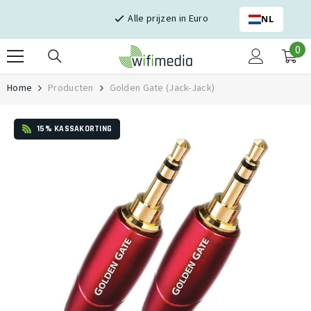
Skip naar inhoud
Alle prijzen in Euro
NL
0
0
it
Home
Producten
Golden Gate (Jack-Jack)
15% KASSAKORTING