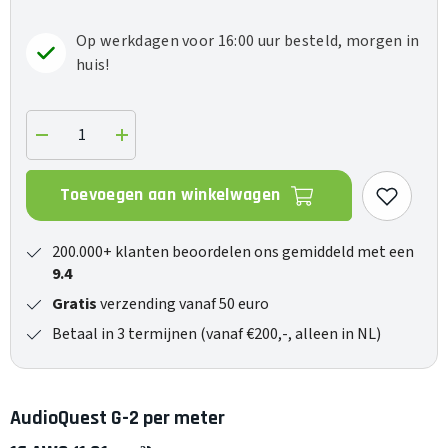
Op werkdagen voor 16:00 uur besteld, morgen in
huis!
Verlaag
Verhoog
de
de
hoeveelheid
hoeveelheid
voor
voor
Toevoegen aan winkelwagen
G-
G-
2
2
Grijs
Grijs
p/m
p/m
200.000+ klanten beoordelen ons gemiddeld met een
9.4
Gratis
verzending vanaf 50 euro
Betaal in 3 termijnen (vanaf €200,-, alleen in NL)
AudioQuest G-2 per meter