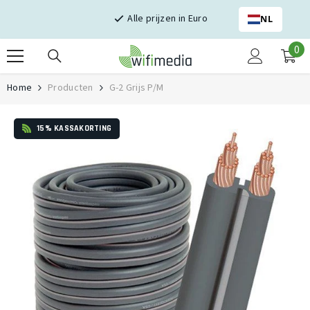
Skip naar inhoud
Alle prijzen in Euro
NL
0
0
it
Home
Producten
G-2 Grijs P/m
15% KASSAKORTING