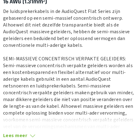
16 AWG (1.31mm
²)
De luidsprekerkabels in de AudioQuest Flat Series zijn
gebaseerd op een semi-massief concentrisch ontwerp.
Alhoewel dit niet dezelfde transparantie biedt als de
AudioQuest massieve geleiders, hebben de semi-massieve
geleiders een beduidend beter oplossend vermogen dan
conventionele multi-aderige kabels.
SEMI-MASSIEVE CONCENTRISCH VERPAKTE GELEIDERS:
Semi-massieve concentrisch verpakte geleiders worden als
een kostenbesparend en flexibel alternatief voor multi-
aderige kabels gebruikt in een aantal AudioQuest
netsnoeren en luidsprekerkabels. Semi-massieve
concentrisch verpakte geleiders maken gebruik van minder,
maar dikkere geleiders die niet van positie veranderen over
de lengte-as van de kabel. Alhoewel massieve geleiders een
complete oplossing bieden voor multi-ader vervorming,
voorkomen semi-massieve concentrisch verpakte geleiders
veel van de vervormingsmechanismen van multi-ader
geleiders.
Lees meer