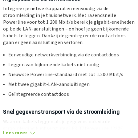
Integreer je netwerkapparaten eenvoudig via de
stroomleiding in je thuisnetwerk. Met razendsnelle
Powerline voor tot 1.200 Mbit/s bereik je gigabit-snelheden
op beide LAN-aansluitingen – en hoef je geen bijkomende
kabels te leggen. Dankzij de geïntegreerde contactdoos
gaan er geen aansluitingen verloren.
Eenvoudige netwerkverbinding via de contactdoos
Leggen van bijkomende kabels niet nodig
Nieuwste Powerline-standaard met tot 1.200 Mbit/s
Met twee gigabit-LAN-aansluitingen
Geïntegreerde contactdoos
Snel gegevenstransport via de stroomleiding
Waarom kabels leggen als je gegevens ook via de
stroomleiding kunt versturen? FRITZ!Powerline 1220E
Lees meer
maakt van elke contactdoos in je woning een snelweg voor