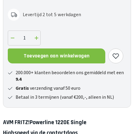
Levertijd 2 tot 5 werkdagen
Verlaag
Verhoog
de
de
hoeveelheid
hoeveelheid
voor
voor
Toevoegen aan winkelwagen
FRITZ!Powerline
FRITZ!Powerline
1220E
1220E
Single
Single
200.000+ klanten beoordelen ons gemiddeld met een
9.4
Gratis
verzending vanaf 50 euro
Betaal in 3 termijnen (vanaf €200,-, alleen in NL)
AVM FRITZ!Powerline 1220E Single
Highspeed via de contactdoos