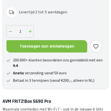
Levertijd 2 tot 5 werkdagen
Verlaag
Verhoog
de
de
hoeveelheid
hoeveelheid
voor
voor
Toevoegen aan winkelwagen
FRITZ!Box
FRITZ!Box
5690
5690
Pro
Pro
200.000+ klanten beoordelen ons gemiddeld met een
9.4
Gratis
verzending vanaf 50 euro
Betaal in 3 termijnen (vanaf €200,-, alleen in NL)
AVM FRITZ!Box 5690 Pro
Maximale snelheden met Wi-Fi 7 - ook in de nieuwe 6 GHz