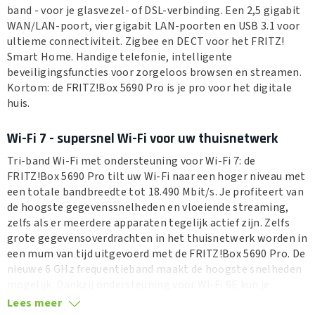
band - voor je glasvezel- of DSL-verbinding. Een 2,5 gigabit
WAN/LAN-poort, vier gigabit LAN-poorten en USB 3.1 voor
ultieme connectiviteit. Zigbee en DECT voor het FRITZ!
Smart Home. Handige telefonie, intelligente
beveiligingsfuncties voor zorgeloos browsen en streamen.
Kortom: de FRITZ!Box 5690 Pro is je pro voor het digitale
huis.
Wi-Fi 7 - supersnel Wi-Fi voor uw thuisnetwerk
Tri-band Wi-Fi met ondersteuning voor Wi-Fi 7: de
FRITZ!Box 5690 Pro tilt uw Wi-Fi naar een hoger niveau met
een totale bandbreedte tot 18.490 Mbit/s. Je profiteert van
de hoogste gegevenssnelheden en vloeiende streaming,
zelfs als er meerdere apparaten tegelijk actief zijn. Zelfs
grote gegevensoverdrachten in het thuisnetwerk worden in
een mum van tijd uitgevoerd met de FRITZ!Box 5690 Pro. De
nieuwe 6 GHz frequentieband maakt de hoogste snelheden
mogelijk. Dankzij ondersteuning voor Wi-Fi 6E kun je
meteen aan de slag met veel van de huidige smartphones
Lees meer