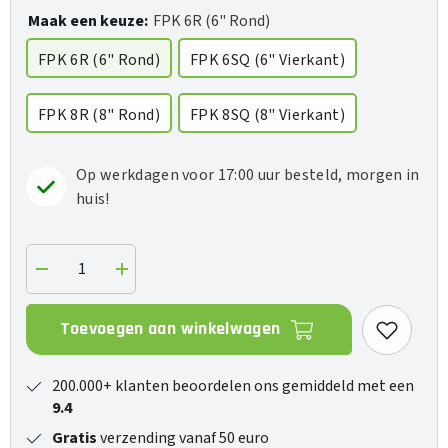
Maak een keuze:
FPK 6R (6" Rond)
FPK 6R (6" Rond)
FPK 6SQ (6" Vierkant)
FPK 8R (8" Rond)
FPK 8SQ (8" Vierkant)
Op werkdagen voor 17:00 uur besteld, morgen in
huis!
Verlaag
Verhoog
de
de
hoeveelheid
hoeveelheid
voor
voor
Toevoegen aan winkelwagen
FPK
FPK
Plaster
Plaster
Kits
Kits
(per
(per
200.000+ klanten beoordelen ons gemiddeld met een
paar)
paar)
9.4
Gratis
verzending vanaf 50 euro