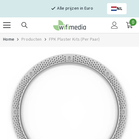
Skip naar inhoud
Alle prijzen in Euro
NL
0
0
it
Home
Producten
FPK Plaster Kits (per Paar)