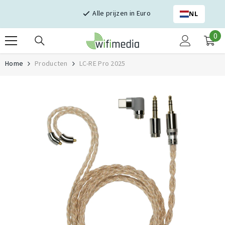
Skip naar inhoud
Alle prijzen in Euro
NL
0
0
it
Home
Producten
LC-RE Pro 2025