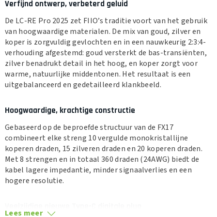
Verfijnd ontwerp, verbeterd geluid
De LC-RE Pro 2025 zet FIIO’s traditie voort van het gebruik
van hoogwaardige materialen. De mix van goud, zilver en
koper is zorgvuldig gevlochten en in een nauwkeurig 2:3:4-
verhouding afgestemd: goud versterkt de bas-transiënten,
zilver benadrukt detail in het hoog, en koper zorgt voor
warme, natuurlijke middentonen. Het resultaat is een
uitgebalanceerd en gedetailleerd klankbeeld.
Hoogwaardige, krachtige constructie
Gebaseerd op de beproefde structuur van de FX17
combineert elke streng 10 vergulde monokristallijne
koperen draden, 15 zilveren draden en 20 koperen draden.
Met 8 strengen en in totaal 360 draden (24AWG) biedt de
kabel lagere impedantie, minder signaalverlies en een
hogere resolutie.
Veelzijdige nieuwe Type-C digitale plug
Lees meer