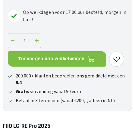
Op werkdagen voor 17:00 uur besteld, morgen in
huis!
Verlaag
Verhoog
de
de
hoeveelheid
hoeveelheid
voor
voor
Toevoegen aan winkelwagen
LC-
LC-
RE
RE
Pro
Pro
2025
2025
200.000+ klanten beoordelen ons gemiddeld met een
9.4
Gratis
verzending vanaf 50 euro
Betaal in 3 termijnen (vanaf €200,-, alleen in NL)
FIIO LC-RE Pro 2025