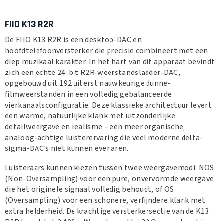
FIIO K13 R2R
De FIIO K13 R2R is een desktop-DAC en
hoofdtelefoonversterker die precisie combineert met een
diep muzikaal karakter. In het hart van dit apparaat bevindt
zich een echte 24-bit R2R-weerstandsladder-DAC,
opgebouwd uit 192 uiterst nauwkeurige dunne-
filmweerstanden in een volledig gebalanceerde
vierkanaalsconfiguratie. Deze klassieke architectuur levert
een warme, natuurlijke klank met uitzonderlijke
detailweergave en realisme – een meer organische,
analoog-achtige luisterervaring die veel moderne delta-
sigma-DAC’s niet kunnen evenaren.
Luisteraars kunnen kiezen tussen twee weergavemodi: NOS
(Non-Oversampling) voor een pure, onvervormde weergave
die het originele signaal volledig behoudt, of OS
(Oversampling) voor een schonere, verfijndere klank met
extra helderheid. De krachtige versterkersectie van de K13