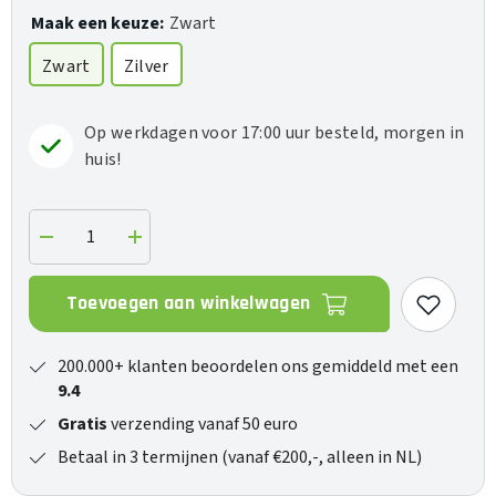
Maak een keuze:
Zwart
Zwart
Zilver
Op werkdagen voor 17:00 uur besteld, morgen in
huis!
Verlaag
Verhoog
de
de
hoeveelheid
hoeveelheid
voor
voor
Toevoegen aan winkelwagen
K13
K13
R2R
R2R
200.000+ klanten beoordelen ons gemiddeld met een
9.4
Gratis
verzending vanaf 50 euro
Betaal in 3 termijnen (vanaf €200,-, alleen in NL)