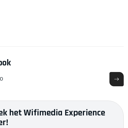
ook
IO
ek het Wifimedia Experience
er!