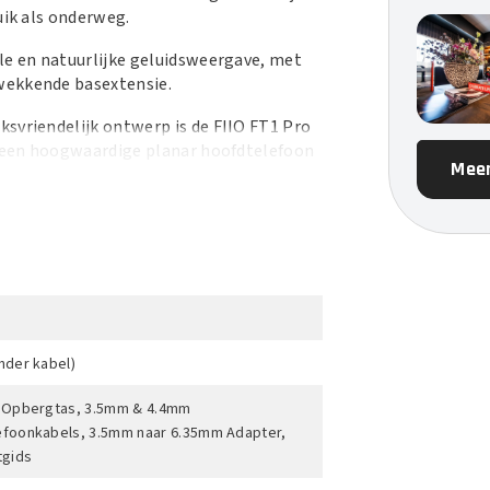
uik als onderweg.
le en natuurlijke geluidsweergave, met
wekkende basextensie.
svriendelijk ontwerp is de FIIO FT1 Pro
ar een hoogwaardige planar hoofdtelefoon
Meer
nder kabel)
 Opbergtas, 3.5mm & 4.4mm
foonkabels, 3.5mm naar 6.35mm Adapter,
tgids