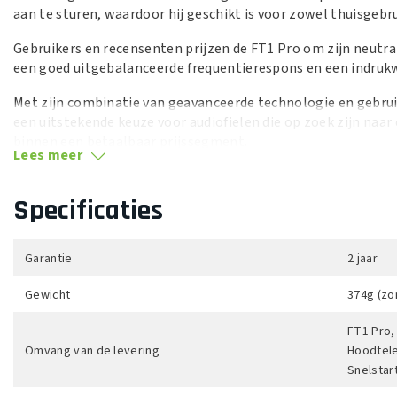
aan te sturen, waardoor hij geschikt is voor zowel thuisgebr
Gebruikers en recensenten prijzen de FT1 Pro om zijn neutra
een goed uitgebalanceerde frequentierespons en een indruk
Met zijn combinatie van geavanceerde technologie en gebruik
een uitstekende keuze voor audiofielen die op zoek zijn na
binnen een betaalbaar prijssegment.
Lees meer
Specificaties
Garantie
2 jaar
Gewicht
374g (zo
FT1 Pro,
Omvang van de levering
Hoodtele
Snelstar