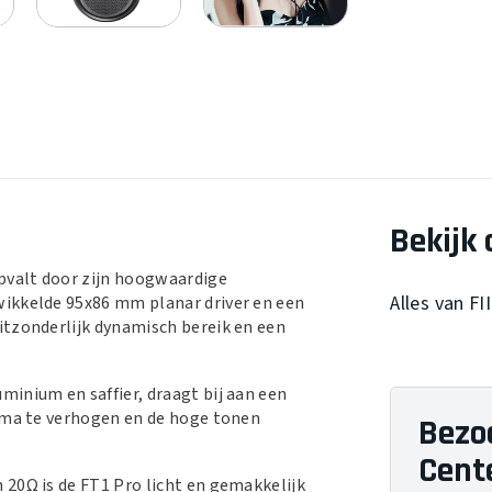
Bekijk 
opvalt door zijn hoogwaardige
Alles van FI
wikkelde 95x86 mm planar driver en een
itzonderlijk dynamisch bereik en een
inium en saffier, draagt bij aan een
agma te verhogen en de hoge tonen
Bezo
Cent
20Ω is de FT1 Pro licht en gemakkelijk