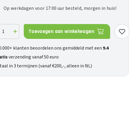
Op werkdagen voor 17:00 uur besteld, morgen in huis!
Toevoegen aan winkelwagen
ag
Verhoog
de
eelheid
hoeveelheid
voor
0.000+ klanten beoordelen ons gemiddeld met een
9.4
FT1
Pro
atis
verzending vanaf 50 euro
taal in 3 termijnen (vanaf €200,-, alleen in NL)