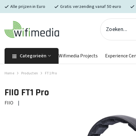
Skip naar inhoud
Alle prijzen in Euro
Gratis verzending vanaf 50 euro
Categorieën
Wifimedia Projects
Experience Ce
Home
Producten
FT1 Pro
FIIO
FT1 Pro
FIIO
|