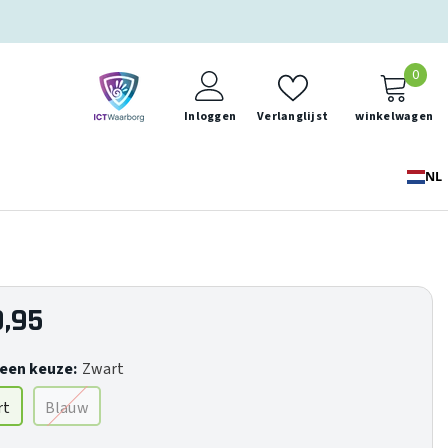
0
0
ite
Inloggen
Verlanglijst
winkelwagen
NL
,95
een keuze:
Zwart
rt
Blauw