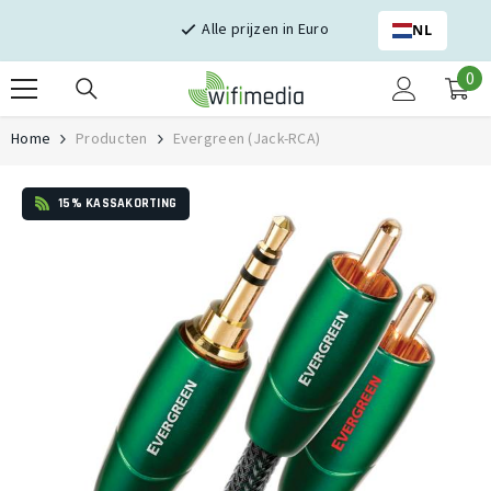
Skip naar inhoud
Alle prijzen in Euro
NL
0
0
it
Home
Producten
Evergreen (Jack-RCA)
15% KASSAKORTING