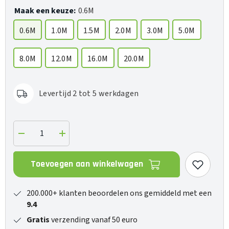
Maak een keuze:
0.6M
0.6M
1.0M
1.5M
2.0M
3.0M
5.0M
8.0M
12.0M
16.0M
20.0M
Levertijd 2 tot 5 werkdagen
Verlaag
Verhoog
de
de
hoeveelheid
hoeveelheid
voor
voor
Toevoegen aan winkelwagen
Evergreen
Evergreen
(Jack-
(Jack-
RCA)
RCA)
200.000+ klanten beoordelen ons gemiddeld met een
9.4
Gratis
verzending vanaf 50 euro