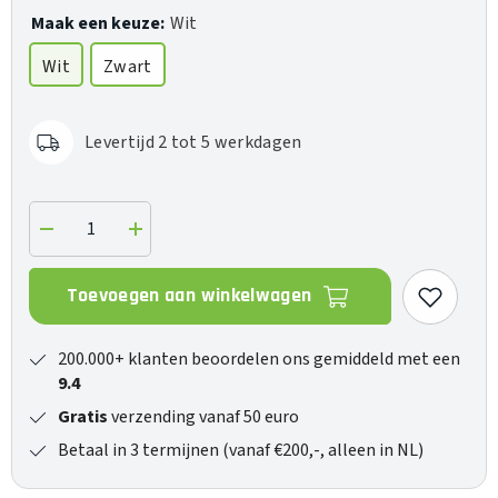
Maak een keuze:
Wit
Wit
Zwart
Levertijd 2 tot 5 werkdagen
Verlaag
Verhoog
de
de
hoeveelheid
hoeveelheid
voor
voor
Toevoegen aan winkelwagen
Door/Window
Door/Window
Sensor
Sensor
2
2
200.000+ klanten beoordelen ons gemiddeld met een
9.4
Gratis
verzending vanaf 50 euro
Betaal in 3 termijnen (vanaf €200,-, alleen in NL)