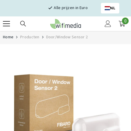
Skip naar inhoud
Alle prijzen in Euro
NL
0
0
it
Home
Producten
Door/Window Sensor 2