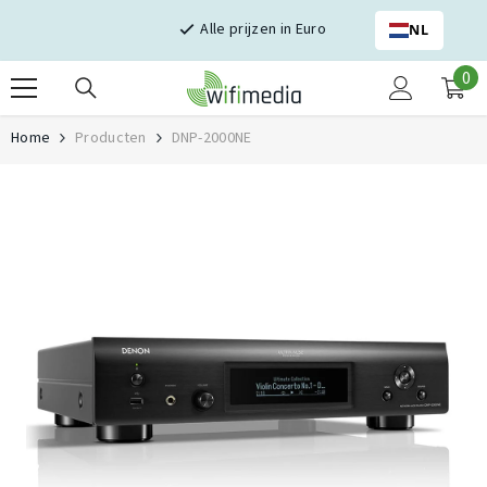
Skip naar inhoud
Alle prijzen in Euro
NL
0
0
it
Home
Producten
DNP-2000NE