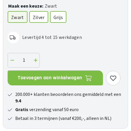
Maak een keuze:
Zwart
Zwart
Zilver
Grijs
Levertijd 4 tot 15 werkdagen
Verlaag
Verhoog
de
de
hoeveelheid
hoeveelheid
voor
voor
Toevoegen aan winkelwagen
DNP-
DNP-
2000NE
2000NE
200.000+ klanten beoordelen ons gemiddeld met een
9.4
Gratis
verzending vanaf 50 euro
Betaal in 3 termijnen (vanaf €200,-, alleen in NL)