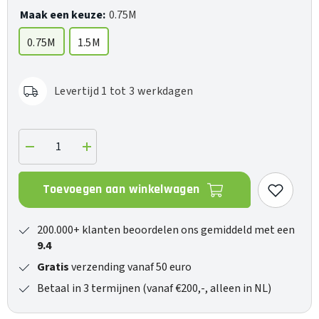
Maak een keuze:
0.75M
0.75M
1.5M
Levertijd 1 tot 3 werkdagen
Verlaag
Verhoog
de
de
hoeveelheid
hoeveelheid
voor
voor
Toevoegen aan winkelwagen
Cinnamon
Cinnamon
USB
USB
C&gt;Lightning
C&gt;Lightning
200.000+ klanten beoordelen ons gemiddeld met een
9.4
Gratis
verzending vanaf 50 euro
Betaal in 3 termijnen (vanaf €200,-, alleen in NL)