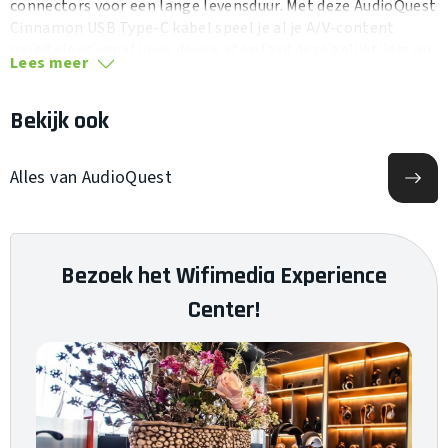
connectors voor een lange levensduur. Met deze AudioQuest
Cinnamon USB Type-C kabel speel je al je A/V-content
moeiteloos vanaf jouw device af en laad deze gelijktijdig op
Lees meer
zonder dat dit ten koste gaat van de digitale performance.
Bekijk ook
Alles van AudioQuest
Bezoek het Wifimedia Experience
Center!