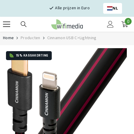
Skip naar inhoud
Alle prijzen in Euro
NL
0
0
it
Home
Producten
Cinnamon USB C>Lightning
15% KASSAKORTING