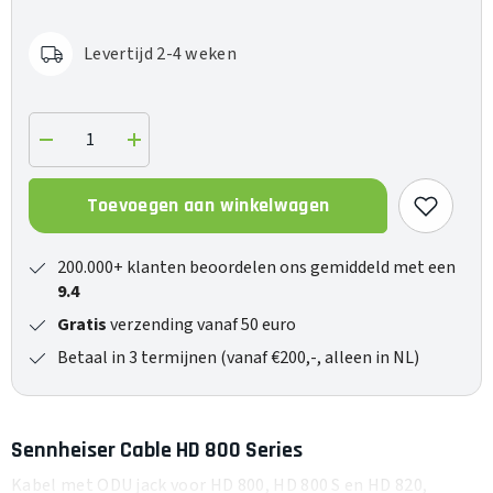
Levertijd 2-4 weken
Verlaag
Verhoog
de
de
hoeveelheid
hoeveelheid
voor
voor
Toevoegen aan winkelwagen
Cable
Cable
HD
HD
800
800
Series
Series
200.000+ klanten beoordelen ons gemiddeld met een
9.4
Gratis
verzending vanaf 50 euro
Betaal in 3 termijnen (vanaf €200,-, alleen in NL)
Sennheiser Cable HD 800 Series
Kabel met ODU jack voor HD 800, HD 800 S en HD 820,