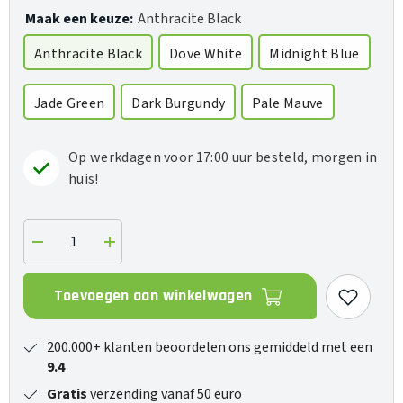
Maak een keuze:
Anthracite Black
Anthracite Black
Dove White
Midnight Blue
Jade Green
Dark Burgundy
Pale Mauve
Op werkdagen voor 17:00 uur besteld, morgen in
huis!
Verlaag
Verhoog
de
de
hoeveelheid
hoeveelheid
voor
voor
Toevoegen aan winkelwagen
Pi8
Pi8
200.000+ klanten beoordelen ons gemiddeld met een
9.4
Gratis
verzending vanaf 50 euro