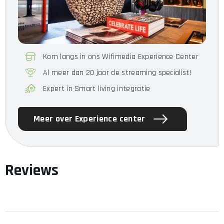
7g Oordopjes, 46g
Gewicht
Oplaadcase
Garantie
24 maanden
Kom langs in ons Wifimedia Experience Center
Pi8, 60cm USB-C naar USB-C
laadkabel, 80cm 3.5mm jack
Al meer dan 20 jaar de streaming specialist!
Omvang van de levering
naar USB-C audiokabel, Extra
Expert in Smart living integratie
Small / Small / Medium / Large
Oordopjes
Meer over Experience center
Reviews