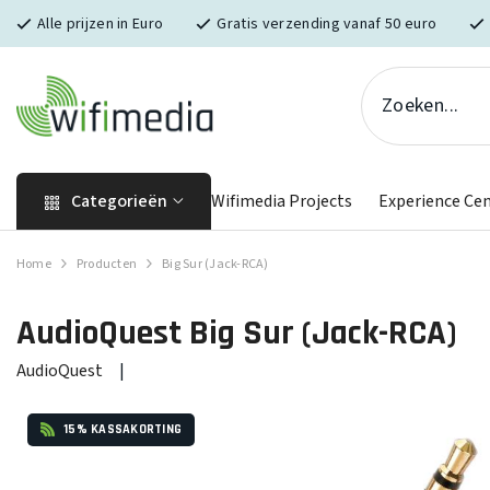
Skip naar inhoud
Alle prijzen in Euro
Gratis verzending vanaf 50 euro
Categorieën
Wifimedia Projects
Experience Ce
Home
Producten
Big Sur (Jack-RCA)
AudioQuest
Big Sur (Jack-RCA)
AudioQuest
|
15% KASSAKORTING