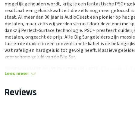
mogelijk gehouden wordt, krijg je een fantastische PSC+ gel
resultaat een geluidskwaliteit die zelfs nog meer gefocust 
staat. Al meer dan 30 jaar is AudioQuest een pionier op het g
metalen, maar zelfs wij werden verrast door deze enorme sp
dankzij Perfect-Surface technologie. PSC+ presteert duideli
metalen, ongeacht de prijs. Alle Big Sur geleiders zijn massi
tussen de draden in een conventionele kabel is de belangrij
wat rafelig en hard geluid tot gevolg heeft. Massieve geleid
zeer schone geluid van de Big Sur.
OPGESCHUIMDE POLYETHYLEEN ISOLATIE:
Elke vaste stof 
Lees meer
deel uit van een niet volmaakt circuit. Kabelisolatie en pri
(verlies). Een deel van deze energie wordt opgeslagen en wee
maakt voor beide geleiders gebruik van met lucht opgeschui
Reviews
lucht nagenoeg geen energie absorbeert en Polyethyleen wei
gunstig vervormingsprofiel heeft. Dankzij de lucht in gesch
of-focus effecten dan andere materialen.
METAAL-LAAG NOISE-DISSIPATION SYSTEM (NDS):
100% afs
dat opgevangen RF storingen het aardpotentiaal van de app
Dissipation System. Noise-Dissipation System voorkomt dat 