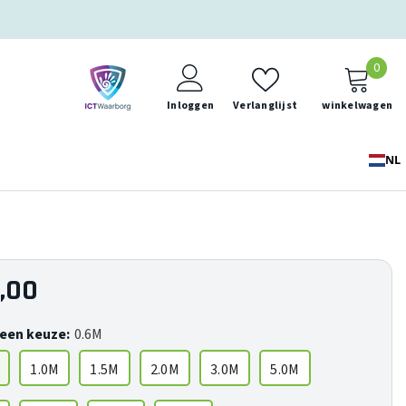
0
0
ite
Inloggen
Verlanglijst
winkelwagen
NL
,00
een keuze:
0.6M
1.0M
1.5M
2.0M
3.0M
5.0M