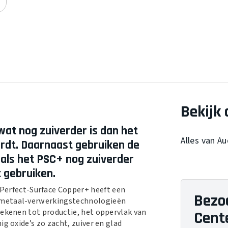
Bekijk 
at nog zuiverder is dan het
Alles van A
ordt. Daarnaast gebruiken de
oals het PSC+ nog zuiverder
 gebruiken.
Perfect-Surface Copper+ heeft een
Bezo
 metaal-verwerkingstechnologieën
tekenen tot productie, het oppervlak van
Cent
g oxide’s zo zacht, zuiver en glad