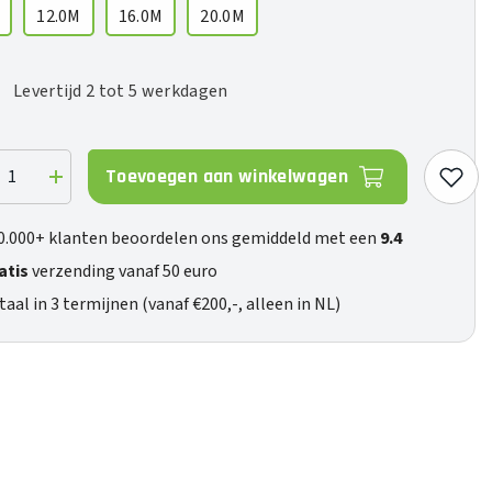
12.0M
16.0M
20.0M
Levertijd 2 tot 5 werkdagen
Toevoegen aan winkelwagen
ag
Verhoog
de
eelheid
hoeveelheid
voor
0.000+ klanten beoordelen ons gemiddeld met een
9.4
Big
Sur
atis
verzending vanaf 50 euro
-
(Jack-
RCA)
taal in 3 termijnen (vanaf €200,-, alleen in NL)