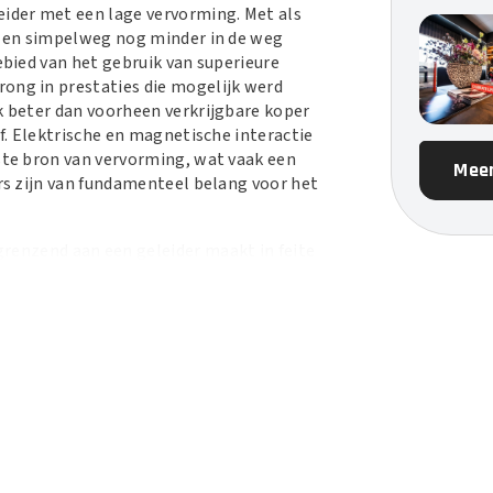
eider met een lage vervorming. Met als
is en simpelweg nog minder in de weg
ebied van het gebruik van superieure
rong in prestaties die mogelijk werd
jk beter dan voorheen verkrijgbare koper
ef. Elektrische en magnetische interactie
kste bron van vervorming, wat vaak een
Meer
ers zijn van fundamenteel belang voor het
grenzend aan een geleider maakt in feite
ntplaat-materialen absorberen energie
r vrijgegeven als vervorming. Big Sur
mde isolatie van Polyethyleen, omdat
nig verlies kent en bovendien een
uimd-PE veroorzaakt het veel minder out-
cherming is eenvoudig. Het voorkomen
aratuur moduleren vereist AQ’s Noise-
een groot deel van de gevangen RFI de