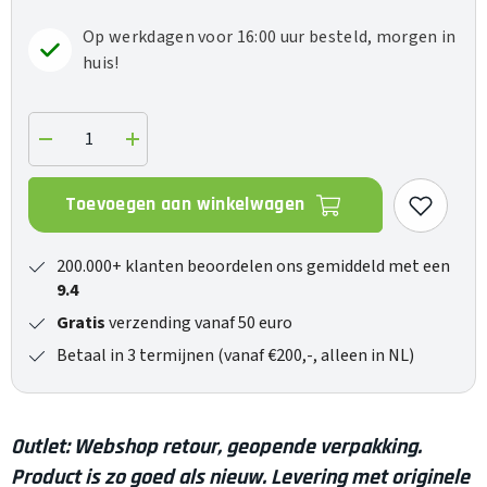
Op werkdagen voor 16:00 uur besteld, morgen in
huis!
Verlaag
Verhoog
de
de
hoeveelheid
hoeveelheid
voor
voor
Toevoegen aan winkelwagen
CRBN
CRBN
-
-
Outlet
Outlet
200.000+ klanten beoordelen ons gemiddeld met een
9.4
Gratis
verzending vanaf 50 euro
Betaal in 3 termijnen (vanaf €200,-, alleen in NL)
Outlet: Webshop retour, geopende verpakking.
Product is zo goed als nieuw. Levering met originele