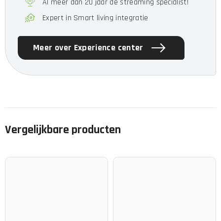
Al meer dan 20 jaar de streaming specialist!
gevoel van de bewerkte aluminium 5-pins connector.
Expert in Smart living integratie
580 Volt Compatibiliteit
Meer over Experience center
CRBN is compatibel met "Stax Pro Bias" 580 Volt
versterkers zoals die van Woo Audio, Linear Tube Audio,
Mjolnir Audio, Headamp, Stax (natuurlijk) en anderen. De
kabel is afgemonteerd met de industriestandaard 5-pins
barrel connector voor maximale compatibiliteit.
Vergelijkbare producten