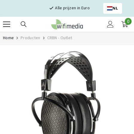
Skip naar inhoud
Alle prijzen in Euro
NL
0
0
it
Home
Producten
CRBN - Outlet