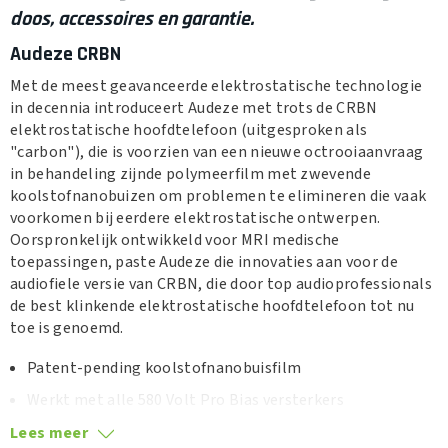
doos, accessoires en garantie.
Audeze CRBN
Met de meest geavanceerde elektrostatische technologie
in decennia introduceert Audeze met trots de CRBN
elektrostatische hoofdtelefoon (uitgesproken als
"carbon"), die is voorzien van een nieuwe octrooiaanvraag
in behandeling zijnde polymeerfilm met zwevende
koolstofnanobuizen om problemen te elimineren die vaak
voorkomen bij eerdere elektrostatische ontwerpen.
Oorspronkelijk ontwikkeld voor MRI medische
toepassingen, paste Audeze die innovaties aan voor de
audiofiele versie van CRBN, die door top audioprofessionals
de best klinkende elektrostatische hoofdtelefoon tot nu
toe is genoemd.
Patent-pending koolstofnanobuisfilm
Werkt met alle 580 Volt Pro Bias versterkers
Nauwkeurige lage frequentieprestaties
Lees meer