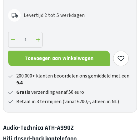
Levertijd 2 tot 5 werkdagen
Verlaag
Verhoog
de
de
hoeveelheid
hoeveelheid
voor
voor
Toevoegen aan winkelwagen
ATH-
ATH-
A990Z
A990Z
200.000+ klanten beoordelen ons gemiddeld met een
9.4
Gratis
verzending vanaf 50 euro
Betaal in 3 termijnen (vanaf €200,-, alleen in NL)
Audio-Technica ATH-A990Z
Hifi closed-back koptelefoon