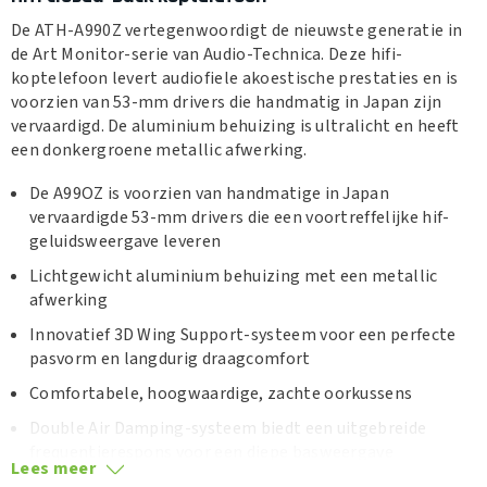
De ATH-A990Z vertegenwoordigt de nieuwste generatie in
de Art Monitor-serie van Audio-Technica. Deze hifi-
koptelefoon levert audiofiele akoestische prestaties en is
voorzien van 53-mm drivers die handmatig in Japan zijn
vervaardigd. De aluminium behuizing is ultralicht en heeft
een donkergroene metallic afwerking.
De A99OZ is voorzien van handmatige in Japan
vervaardigde 53-mm drivers die een voortreffelijke hif-
geluidsweergave leveren
Lichtgewicht aluminium behuizing met een metallic
afwerking
Innovatief 3D Wing Support-systeem voor een perfecte
pasvorm en langdurig draagcomfort
Comfortabele, hoogwaardige, zachte oorkussens
Double Air Damping-systeem biedt een uitgebreide
frequentierespons voor een diepe basweergave
Lees meer