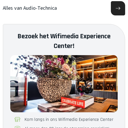
53mm (Closed-Back
Alles van Audio-Technica
Drivers
dynamisch)
Kabel
3.0m
6.3/3.5mm vergulde stereo
Bezoek het Wifimedia Experience
Aansluiting
plug
Center!
Type
Over-ear
Klankkast
Gesloten
Bediening
n.v.t.
Kom langs in ons Wifimedia Experience Center