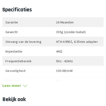
Met knoopvrije textielkabel van 3,0-meter
Specificaties
Garantie
24 Maanden
Gewicht
335g (zonder kabel)
Omvang van de levering
ATH-A990Z, 6.35mm adapter
Impedantie
44Ω
Frequentiebereik
5Hz - 42kHz
Gevoeligheid
100 dB/mW
Bluetooth
Nee
Lees meer
Accu
Nee
Bekijk ook
Noise Cancelling
Nee