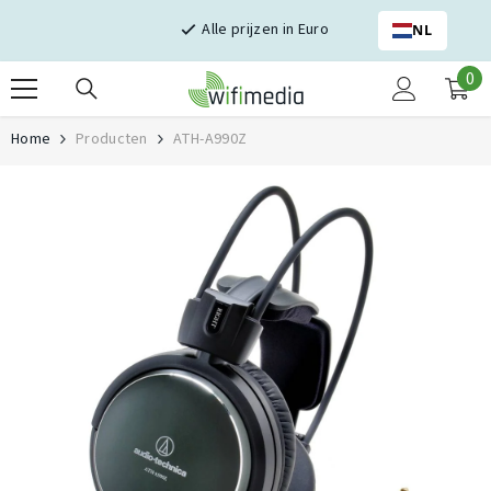
Skip naar inhoud
Alle prijzen in Euro
NL
0
0
it
Home
Producten
ATH-A990Z