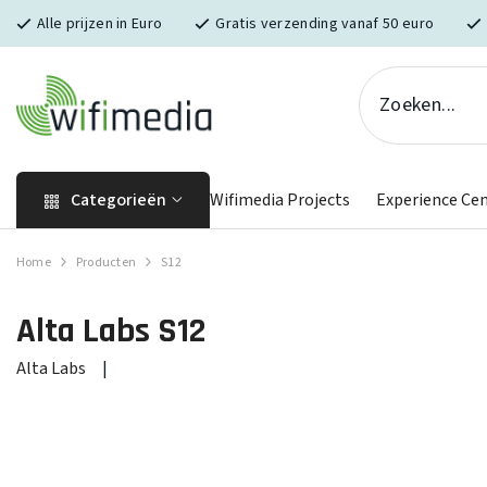
Skip naar inhoud
Alle prijzen in Euro
Gratis verzending vanaf 50 euro
Categorieën
Wifimedia Projects
Experience Ce
Home
Producten
S12
Alta Labs
S12
Alta Labs
|