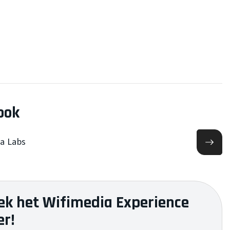
ook
ta Labs
ek het Wifimedia Experience
er!