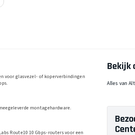
Bekijk 
en voor glasvezel- of koperverbindingen
Alles van Al
bps.
e meegeleverde montagehardware.
Bezo
Cent
 Labs Route10 10 Gbps-routers voor een