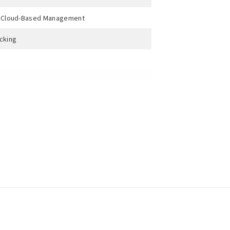
e Cloud-Based Management
cking
9 x 44 mm
kmount, Wandmontage, Snelstartgids