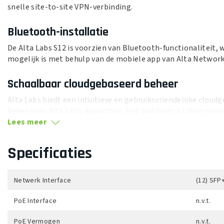
snelle site-to-site VPN-verbinding.
Bluetooth-installatie
De Alta Labs S12 is voorzien van Bluetooth-functionaliteit, 
mogelijk is met behulp van de mobiele app van Alta Network
Schaalbaar cloudgebaseerd beheer
Alta Labs biedt een intuïtieve en gebruiksvriendelijke cloud
beheer van Alta Labs-apparaten. Het platform is inbegrepen
Ontworpen voor optimale schaalbaarheid met behulp van ee
Lees meer
beschikbaarheid voor ultiem gemak en wereldwijde toeganke
Specificaties
Kenmerken:
(12) SFP+ poorten
Netwerk Interface
(12) SFP
VLAN-stacking
PoE Interface
n.v.t.
Tot 10 Gbps per poort
PoE Vermogen
Beperking van uitgaande en inkomende snelheid
n.v.t.