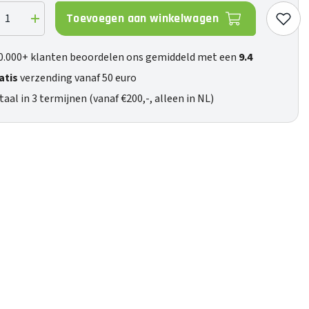
Toevoegen aan winkelwagen
ag
Verhoog
de
eelheid
hoeveelheid
voor
0.000+ klanten beoordelen ons gemiddeld met een
9.4
S12
atis
verzending vanaf 50 euro
taal in 3 termijnen (vanaf €200,-, alleen in NL)