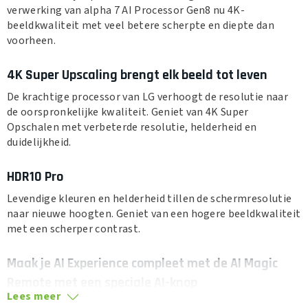
verwerking van alpha 7 AI Processor Gen8 nu 4K-
beeldkwaliteit met veel betere scherpte en diepte dan
voorheen.
4K Super Upscaling brengt elk beeld tot leven
De krachtige processor van LG verhoogt de resolutie naar
de oorspronkelijke kwaliteit. Geniet van 4K Super
Opschalen met verbeterde resolutie, helderheid en
duidelijkheid.
HDR10 Pro
Levendige kleuren en helderheid tillen de schermresolutie
naar nieuwe hoogten. Geniet van een hogere beeldkwaliteit
met een scherper contrast.
Maak je AI Experience compleet met de AI Magic
Remote met een speciale AI-knop
Lees meer
Bedien je tv eenvoudig met de AI Magic Remote. Geen extra