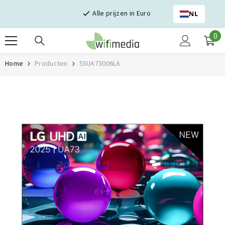
Skip naar inhoud
Alle prijzen in Euro
NL
0
0
it
Home
Producten
55UA73006LA