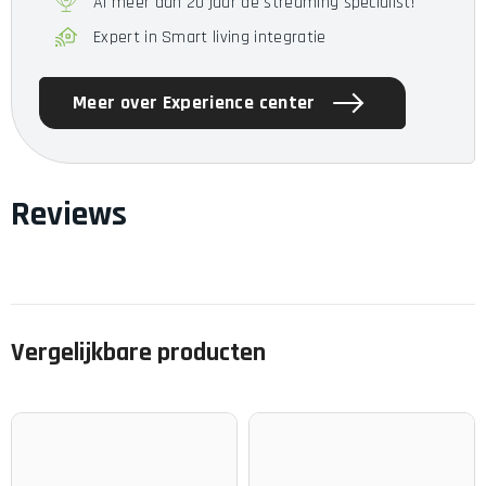
Al meer dan 20 jaar de streaming specialist!
afgestemd op je voorkeuren op basis van 40 miljoen
parameters.
Expert in Smart living integratie
Meer over Experience center
Reviews
Vergelijkbare producten