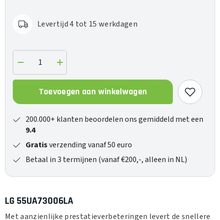
Levertijd 4 tot 15 werkdagen
Verlaag
Verhoog
de
de
hoeveelheid
hoeveelheid
voor
voor
Toevoegen aan winkelwagen
55UA73006LA
55UA73006LA
200.000+ klanten beoordelen ons gemiddeld met een
9.4
Gratis
verzending vanaf 50 euro
Betaal in 3 termijnen (vanaf €200,-, alleen in NL)
LG 55UA73006LA
Met aanzienlijke prestatieverbeteringen levert de snellere