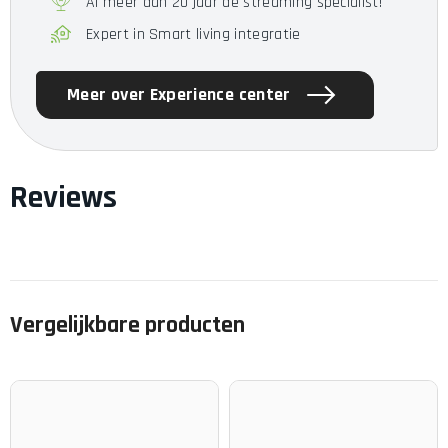
Al meer dan 20 jaar de streaming specialist!
afgestemd op je voorkeuren op basis van 40 miljoen
parameters.
Expert in Smart living integratie
Meer over Experience center
Reviews
Vergelijkbare producten