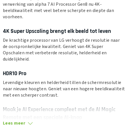
verwerking van alpha 7 AI Processor Gen8 nu 4K-
beeldkwaliteit met veel betere scherpte en diepte dan
voorheen.
4K Super Upscaling brengt elk beeld tot leven
De krachtige processor van LG verhoogt de resolutie naar
de oorspronkelijke kwaliteit. Geniet van 4K Super
Opschalen met verbeterde resolutie, helderheid en
duidelijkheid.
HDR10 Pro
Levendige kleuren en helderheid tillen de schermresolutie
naar nieuwe hoogten. Geniet van een hogere beeldkwaliteit
met een scherper contrast.
Maak je AI Experience compleet met de AI Magic
Remote met een speciale AI-knop
Lees meer
Bedien je tv eenvoudig met de AI Magic Remote. Geen extra