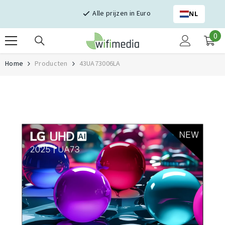
Skip naar inhoud
Alle prijzen in Euro
NL
0
0
it
Home
Producten
43UA73006LA