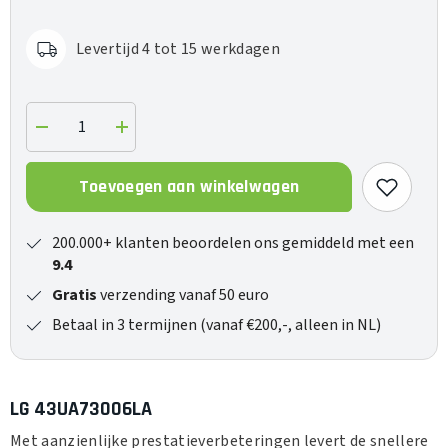
Levertijd 4 tot 15 werkdagen
Verlaag
Verhoog
de
de
hoeveelheid
hoeveelheid
voor
voor
Toevoegen aan winkelwagen
43UA73006LA
43UA73006LA
200.000+ klanten beoordelen ons gemiddeld met een
9.4
Gratis
verzending vanaf 50 euro
Betaal in 3 termijnen (vanaf €200,-, alleen in NL)
LG 43UA73006LA
Met aanzienlijke prestatieverbeteringen levert de snellere