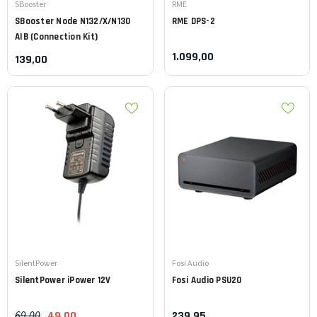
Leverancier:
Leverancier:
SBooster
RME
SBooster
Node N132/X/N130
RME
DPS-2
AIB (Connection Kit)
1.099,00
139,00
Leverancier:
Leverancier:
SilentPower
Fosi Audio
SilentPower
iPower 12V
Fosi Audio
PSU20
69,00
49,00
239,95