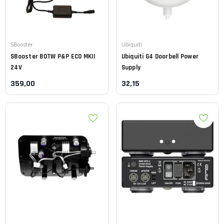
Leverancier:
Leverancier:
SBooster
Ubiquiti
SBooster
BOTW P&P ECO MKII
Ubiquiti
G4 Doorbell Power
24V
Supply
359,00
32,15