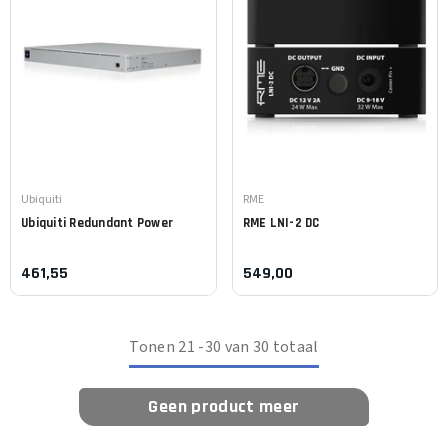
Leverancier:
Leverancier:
Ubiquiti
RME
Ubiquiti
Redundant Power
RME
LNI-2 DC
461,55
549,00
Tonen
21
-
30
van 30 totaal
Geen product meer