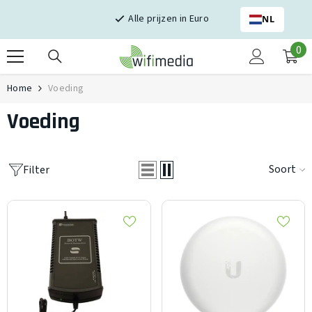
Skip naar inhoud
Alle prijzen in Euro
NL
0
0
it
Home
Voeding
Voeding
Soort
Filter