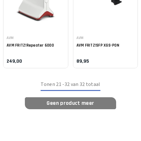
Leverancier:
Leverancier:
AVM
AVM
AVM
FRITZ!Repeater 6000
AVM
FRITZ!SFP XGS-PON
249,00
89,95
Tonen
21
-
32
van 32 totaal
Geen product meer