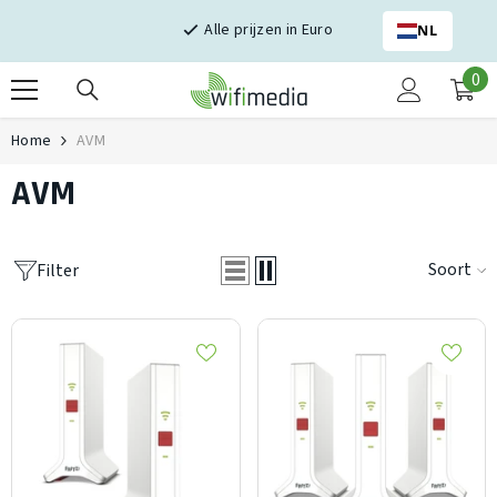
Skip naar inhoud
Alle prijzen in Euro
NL
0
0
it
Home
AVM
AVM
Soort
Filter