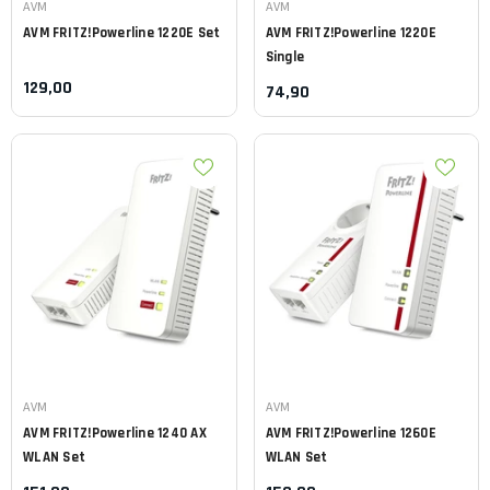
Leverancier:
Leverancier:
AVM
AVM
AVM
FRITZ!Powerline 1220E Set
AVM
FRITZ!Powerline 1220E
Single
129,00
74,90
Leverancier:
Leverancier:
AVM
AVM
AVM
FRITZ!Powerline 1240 AX
AVM
FRITZ!Powerline 1260E
WLAN Set
WLAN Set