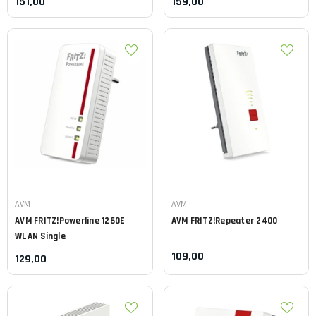
151,00
159,00
Leverancier:
Leverancier:
AVM
AVM
AVM
FRITZ!Powerline 1260E
AVM
FRITZ!Repeater 2400
WLAN Single
109,00
129,00