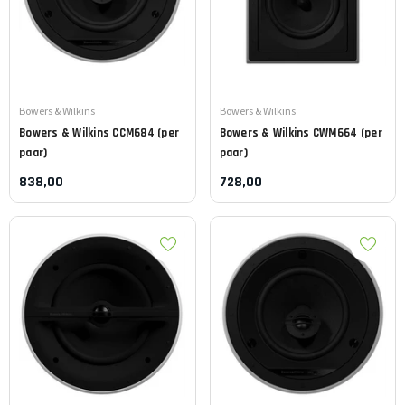
Leverancier:
Leverancier:
Bowers & Wilkins
Bowers & Wilkins
Bowers & Wilkins
CCM684 (per
Bowers & Wilkins
CWM664 (per
paar)
paar)
838,00
728,00