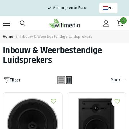
Skip naar inhoud
Alle prijzen in Euro
NL
0
0
it
Home
Inbouw & Weerbestendige Luidsprekers
Inbouw & Weerbestendige
Luidsprekers
Soort
Filter