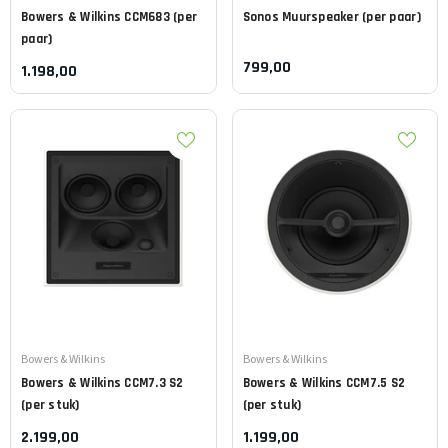
Bowers & Wilkins
CCM683 (per
Sonos
Muurspeaker (per paar)
paar)
799,00
1.198,00
Leverancier:
Leverancier:
Bowers & Wilkins
Bowers & Wilkins
Bowers & Wilkins
CCM7.3 S2
Bowers & Wilkins
CCM7.5 S2
(per stuk)
(per stuk)
2.199,00
1.199,00