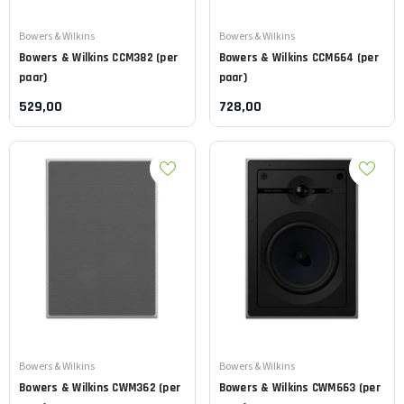
Leverancier:
Leverancier:
Bowers & Wilkins
Bowers & Wilkins
Bowers & Wilkins
CCM382 (per
Bowers & Wilkins
CCM664 (per
paar)
paar)
529,00
728,00
Leverancier:
Leverancier:
Bowers & Wilkins
Bowers & Wilkins
Bowers & Wilkins
CWM362 (per
Bowers & Wilkins
CWM663 (per