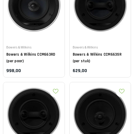
Leverancier:
Leverancier:
Bowers & Wilkins
Bowers & Wilkins
Bowers & Wilkins
CCM663RD
Bowers & Wilkins
CCM663SR
(per paar)
(per stuk)
998,00
629,00