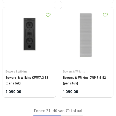
Leverancier:
Leverancier:
Bowers & Wilkins
Bowers & Wilkins
Bowers & Wilkins
CWM7.3 S2
Bowers & Wilkins
CWM7.4 S2
(per stuk)
(per stuk)
2.099,00
1.099,00
Tonen
21
-
40
van 70 totaal