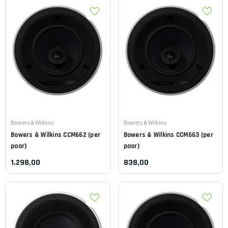
Leverancier:
Leverancier:
Bowers & Wilkins
Bowers & Wilkins
Bowers & Wilkins
CCM662 (per
Bowers & Wilkins
CCM663 (per
paar)
paar)
1.298,00
838,00