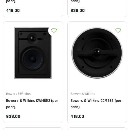
paar)
paar)
418,00
838,00
Leverancier:
Leverancier:
Bowers & Wilkins
Bowers & Wilkins
Bowers & Wilkins
CWM652 (per
Bowers & Wilkins
CCM362 (per
paar)
paar)
938,00
418,00