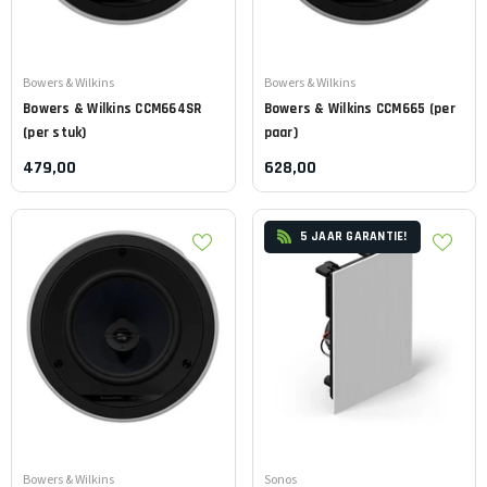
Leverancier:
Leverancier:
Bowers & Wilkins
Bowers & Wilkins
Bowers & Wilkins
CCM664SR
Bowers & Wilkins
CCM665 (per
(per stuk)
paar)
479,00
628,00
5 JAAR GARANTIE!
Leverancier:
Leverancier:
Bowers & Wilkins
Sonos