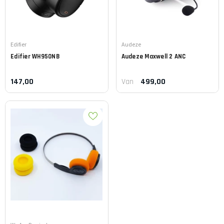
Leverancier:
Leverancier:
Edifier
Audeze
Edifier
WH950NB
Audeze
Maxwell 2 ANC
147,00
499,00
Van