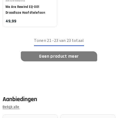
Leverancier:
We Are Rewind
We Are Rewind
EQ-001
Draadloze Hoofdtelefoon
49,99
Tonen
21
-
23
van 23 totaal
Geen product meer
Aanbiedingen
Bekijk alle