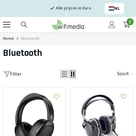
Skip naar inhoud
Alle prijzen in Euro
NL
0
0
it
Home
Bluetooth
Bluetooth
Soort
Filter