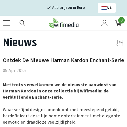
Skip naar inhoud
Alle prijzen in Euro
NL
0
0
it
Nieuws
Ontdek De Nieuwe Harman Kardon Enchant-Serie
05 Apr 2025
Met trots verwelkomen we de nieuwste aanwinst van
Harman
Kardon
in onze collectie bij Wifimedia: de
verbluffende Enchant-serie.
Waar verfijnd design samenkomt met meeslepend geluid,
herdefinieert deze lijn home entertainment met elegante
eenvoud en draadloze veelzijdigheid.